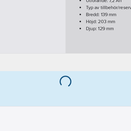
Utförande:
7,2 Ah
Typ av tillbehör/reser
Bredd:
139
mm
Höjd:
203
mm
Djup:
129
mm