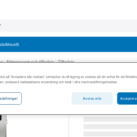
nde
Aktuellt
ng
Nätaggregat och tillbehör
Tillbehör
cka på "Acceptera alla cookies" samtycker du till lagring av cookies på din enhet för att förbätt
CARLO GAVAZZI
en, analysera webbplatsens användning och bistå i våra marknadsföringsinsatser.
Batterirack SPU
BATTERI UPS DIN 24VD
Avvisa alla
Acceptera
ställningar
Artikelnummer:
5257301
Lev. artikelnr:
SPUBAT247A