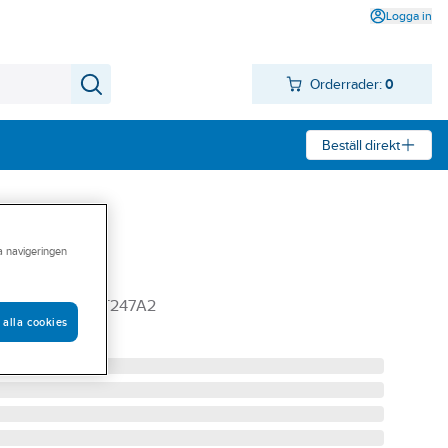
Logga in
Orderrader:
0
Beställ direkt
ra navigeringen
C 7.2AH SPUBAT247A2
 alla cookies
2