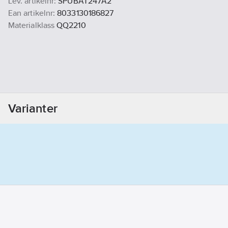
Lev. artikelnr:
SPUBAT247A2
Ean artikelnr:
8033130186827
Materialklass
QQ2210
Varianter