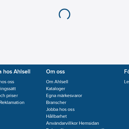
 hos Ahlsell
Om oss
F
hos oss
Om Ahlsell
Le
ingssätt
Kataloger
och priser
Egna märkesvaror
 Reklamation
Branscher
Jobba hos oss
Hållbarhet
Användarvillkor Hemsidan