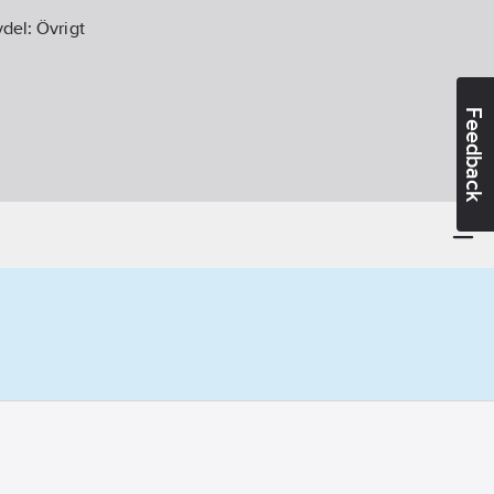
vdel:
Övrigt
Feedback