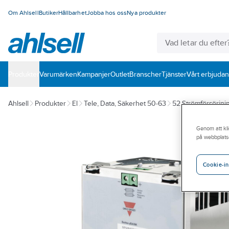
Om Ahlsell
Butiker
Hållbarhet
Jobba hos oss
Nya produkter
Produkter
Varumärken
Kampanjer
Outlet
Branscher
Tjänster
Vårt erbjuda
Ahlsell
Produkter
El
Tele, Data, Säkerhet 50-63
52 Strömförsörjni
Genom att kli
på webbplats
Cookie-in