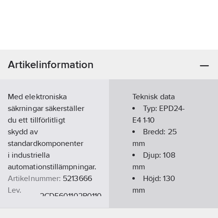
Artikelinformation
Med elektroniska
Teknisk data
säkrningar säkerställer
Typ:
EPD24-
du ett tillförlitligt
E4 1-10
skydd av
Bredd:
25
standardkomponenter
mm
i industriella
Djup:
108
automationstillämpningar.
mm
Artikelnummer:
5213666
Höjd:
130
Lev.
mm
2CDE601102R0110
artikelnr:
Ean
Omgivningstemperatur