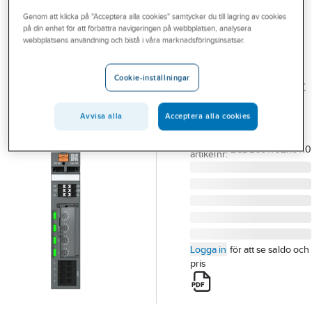
Outlet
Genom att klicka på "Acceptera alla cookies" samtycker du till lagring av cookies
på din enhet för att förbättra navigeringen på webbplatsen, analysera
ABB
Branscher
webbplatsens användning och bistå i våra marknadsföringsinsatser.
Elektronisk
Tjänster
säkring EPD24
Cookie-inställningar
SÄKRING ELEKTRONISK
Vårt erbjudande
EPD 24-E4 EPD24-E4 1-
Aktuellt
Avvisa alla
Acceptera alla cookies
10
Artikelnummer:
5213666
Lev.
2CDE601102R0110
artikelnr:
Logga in
för att se saldo och
pris