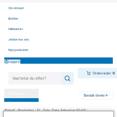
Om Ahlsell
Butiker
Hållbarhet
Jobba hos oss
Nya produkter
Logga in
Orderrader:
0
Produkter
Beställ direkt
Varumärken
Ahlsell
Produkter
El
Tele, Data, Säkerhet 50-63
Kampanjer
52 Strömförsörjning
Nätaggregat och tillbehör
Tillbehör