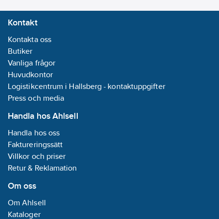
Typ av
Kontakt
elanslutning:
Skruvanslutning
Kontakta oss
Max.
Butiker
utgångsström
Vanliga frågor
2:
1.25
A
Huvudkontor
Logistikcentrum i Hallsberg - kontaktuppgifter
Press och media
Handla hos Ahlsell
Handla hos oss
Faktureringssätt
Villkor och priser
Retur & Reklamation
Om oss
Om Ahlsell
Kataloger