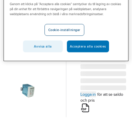
Genom att klicka på "Acceptera alla cookies" samtycker du till lagring av cookies
Outlet
på din enhet för att förbättra navigeringen på webbplatsen, analysera
MEAN WELL
webbplatsens användning och bistå i våra marknadsföringsinsatser.
Branscher
Nätaggregat
Tjänster
DRC serien
Cookie-inställningar
NÄTAGGREGAT DIN
Vårt erbjudande
27.6V/3.5A DRC-100B
Avvisa alla
Acceptera alla cookies
Bli kund
Artikelnummer:
5240279
Lev. artikelnr:
DRC-100B
Aktuellt
Logga in
för att se saldo
och pris