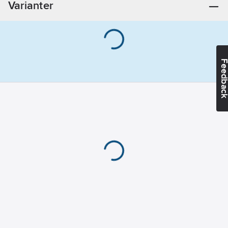
Varianter
27.6
V
Max.
utgångsström 1:
2.25
A
Feedba
Utgångsspänning,
inställbar:
Ja
Uteffekt:
96.6
W
Märkmatningsspänning
AC 50 Hz:
90-
264
V
Bredd:
55
mm
Lämplig för
elcentral
(normutförande):
Nej