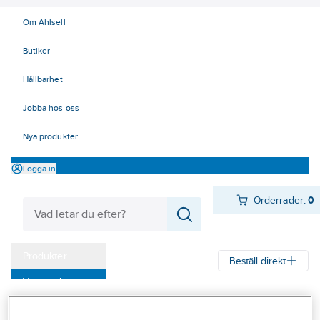
Om Ahlsell
Butiker
Hållbarhet
Jobba hos oss
Nya produkter
Logga in
Orderrader:
0
Produkter
Beställ direkt
Varumärken
Ahlsell
Produkter
El
Tele, Data, Säkerhet 50-63
Kampanjer
52 Strömförsörjning
Nätaggregat och tillbehör
Nätaggregat