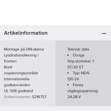
Artikelinformation
Montage på DIN-skena
Teknisk data
Lysdiodsindikering i
Övriga
fronten
förp.storlekar:
1
Brett
ST/20 ST
inspänningsområde
Typ:
NDR-
Internationella
120-24
godkännanden
Första
UL 508 godkänd
utgångsspänning:
Artikelnummer:
5218757
24-28
V
Materialklass
QQ2110
Max.
utgångsström 1: