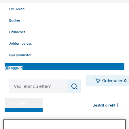
Om Ahlsell
Butiker
Hållbarhet
Jobba hos oss
Nya produkter
Logga in
Orderrader:
0
Produkter
Beställ direkt
Varumärken
Ahlsell
Produkter
El
Tele, Data, Säkerhet 50-63
Kampanjer
52 Strömförsörjning
Nätaggregat och tillbehör
Nätaggregat