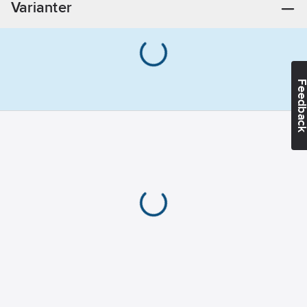
Varianter
5
A
Uteffekt:
120
W
Märkmatningsspänning
Feedba
AC 50 Hz:
90-
264
V
Märkmatningsspänning
DC:
127-370
V
Bredd:
40
mm
Typ av
elanslutning:
Skruvanslutning
Typ av
matningsspänning:
AC
Höjd:
125.2