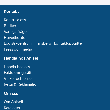
mm
Kontakt
Djup:
113.5
mm
Kontakta oss
Butiker
Märkmatningsspänning
Vanliga frågor
AC 60 Hz:
90-
Huvudkontor
264
V
Logistikcentrum i Hallsberg - kontaktuppgifter
Lämplig för
Press och media
montage på
Handla hos Ahlsell
skena:
Ja
Handla hos oss
Faktureringssätt
Villkor och priser
Retur & Reklamation
Om oss
Om Ahlsell
Kataloger