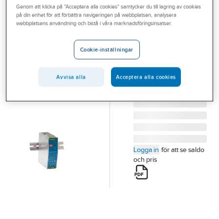
Genom att klicka på "Acceptera alla cookies" samtycker du till lagring av cookies
Outlet
på din enhet för att förbättra navigeringen på webbplatsen, analysera
MEAN WELL
webbplatsens användning och bistå i våra marknadsföringsinsatser.
Branscher
Nätaggregat
Tjänster
NDR serien
Cookie-inställningar
NÄTAGGREGAT DIN
Vårt erbjudande
24V 5A NDR-120-24
Avvisa alla
Acceptera alla cookies
Bli kund
Artikelnummer:
5218757
Aktuellt
Logga in
för att se saldo
och pris