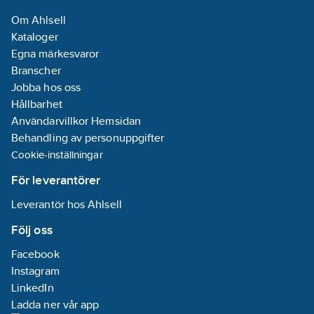
elanslutning:
Om Ahlsell
Skruvanslutning
Kataloger
Typ av
Egna märkesvaror
matningsspänning:
Branscher
AC/DC
Jobba hos oss
Höjd:
91
mm
Hållbarhet
Djup:
63
mm
Användarvillkor Hemsidan
Bredd i antal
Behandling av personuppgifter
modulmellanrum:
Cookie-inställningar
4
För leverantörer
Direktmontering
Leverantör hos Ahlsell
möjlig:
Ja
Följ oss
Inbyggnadshöjd:
Facebook
91
mm
Instagram
LinkedIn
Märkmatningsspänning
Ladda ner vår app
AC 60 Hz:
100-