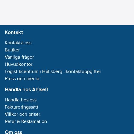
mm
Lämplig för
säkerhetsfunktioner:
Ja
Kontakt
Kontakta oss
Kortslutningssäker:
Butiker
Ja
Vanliga frågor
Lämplig för
Huvudkontor
elcentral
Logistikcentrum i Hallsberg - kontaktuppgifter
(normutförande):
Press och media
Ja
Prestanda
Handla hos Ahlsell
(EN ISO 13849-
Handla hos oss
1):
Ingen
Faktureringssätt
Villkor och priser
Kapslingsklass
Retur & Reklamation
(IP):
IP20
Typ av
Om oss