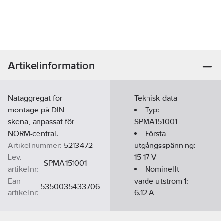
Artikelinformation
Nätaggregat för
Teknisk data
montage på DIN-
Typ:
skena, anpassat för
SPMA151001
NORM-central.
Första
Artikelnummer:
5213472
utgångsspänning:
Lev.
15-17
V
SPMA151001
artikelnr:
Nominellt
Ean
värde utström 1:
5350035433706
artikelnr:
6.12
A
Materialklass
QQ2210
Max.
utgångsström 1: