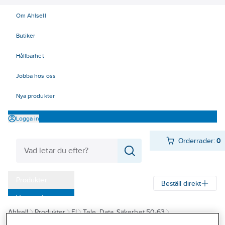
Om Ahlsell
Butiker
Hållbarhet
Jobba hos oss
Nya produkter
Logga in
Orderrader:
0
Produkter
Beställ direkt
Varumärken
Ahlsell
Produkter
El
Tele, Data, Säkerhet 50-63
Kampanjer
52 Strömförsörjning
Nätaggregat och tillbehör
Nätaggregat