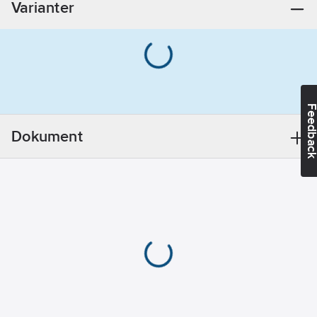
Varianter
6.12
A
Utgångsspänning,
inställbar:
Ja
Uteffekt:
91.8
W
Feedba
Stabiliserad:
Ja
Dokument
Märkmatningsspänning
AC 50 Hz:
100-
240
V
Effektförbrukning:
0.5
VA
Märkmatningsspänning
DC:
120-350
V
Bredd:
70