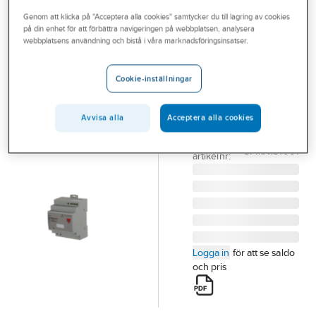
Outlet
Genom att klicka på "Acceptera alla cookies" samtycker du till lagring av cookies
på din enhet för att förbättra navigeringen på webbplatsen, analysera
CARLO GAVAZZI
Branscher
webbplatsens användning och bistå i våra marknadsföringsinsatser.
Nätaggregat
Tjänster
SPMA
Cookie-inställningar
NÄTAGGREGAT
Vårt erbjudande
15VDC 6.6A 100W
Bli kund
Avvisa alla
Acceptera alla cookies
SPMA151001
Artikelnummer:
5213472
Aktuellt
Lev.
SPMA151001
artikelnr:
Logga in
för att se saldo
och pris