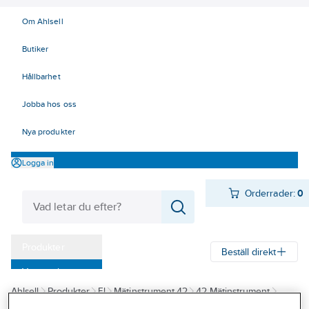
Om Ahlsell
Butiker
Hållbarhet
Jobba hos oss
Nya produkter
Logga in
Orderrader:
0
Produkter
Beställ direkt
Varumärken
Ahlsell
Produkter
El
Mätinstrument 42
42 Mätinstrument
Kampanjer
Specialinstrument