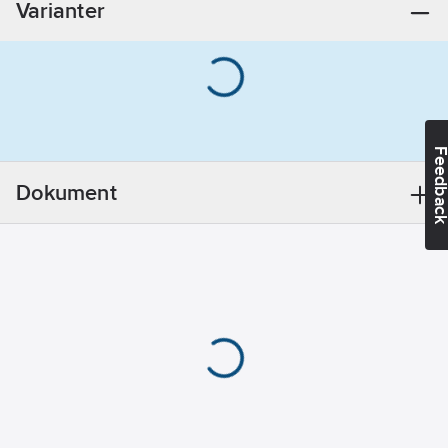
Varianter
spänning:
0-
100
V
Integrerad
skrivare:
Nej
Internminne:
Nej
Feedba
Specifik
jordningsmätning:
Dokument
Ja
Skrivaranslutning:
Nej
REACH
Datum:
2021-12-
12
REACH
Informationsplikt:
Nej