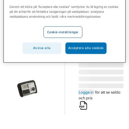
Outlet
Genom att klicka på "Acceptera alla cookies" samtycker du till lagring av cookies
på din enhet för att förbättra navigeringen på webbplatsen, analysera
MEGGER
Branscher
webbplatsens användning och bistå i våra marknadsföringsinsatser.
Jordtagstestare
Tjänster
DET3TD
Cookie-inställningar
JORDTAGSTESTARE
Vårt erbjudande
DET3TD DET3TD
Bli kund
Avvisa alla
Acceptera alla cookies
Artikelnummer:
4202443
Lev. artikelnr:
DET3TD
Aktuellt
Logga in
för att se saldo
och pris