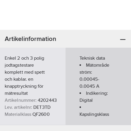
Artikelinformation
Enkel 2 och 3 polig
Teknisk data
jodtagstestare
Mätområde
komplett med spett
ström:
och kablar. en
0.00045-
knapptryckning för
0.0045
A
mätresultat
Indikering:
Artikelnummer:
4202443
Digital
Lev. artikelnr:
DET3TD
Materialklass
QF2600
Kapslingsklass
(IP):
IP54
Mätområde