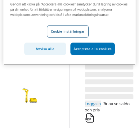
Genom att klicka på "Acceptera alla cookies" samtycker du till lagring av cookies
Outlet
på din enhet för att förbättra navigeringen på webbplatsen, analysera
LEICA
webbplatsens användning och bistå i våra marknadsföringsinsatser.
Branscher
Mottagare
Tjänster
Leica DT100
Cookie-inställningar
MOTTAGARE LEICA
Vårt erbjudande
DT100
Avvisa alla
Acceptera alla cookies
Bli kund
Artikelnummer:
4290820
Lev.
7640180533917
artikelnr:
Aktuellt
Logga in
för att se saldo
och pris