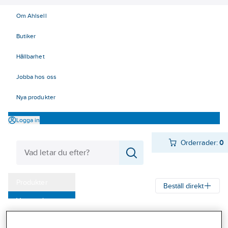
Om Ahlsell
Butiker
Hållbarhet
Jobba hos oss
Nya produkter
Logga in
Orderrader:
0
Produkter
Beställ direkt
Varumärken
Ahlsell
Produkter
El
Mätinstrument 42
42 Mätinstrument
Kampanjer
Kabelsökare och tillbehör
Kabelsökare