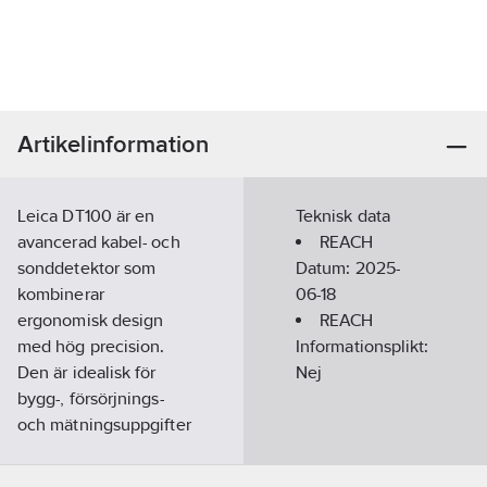
Artikelinformation
Leica DT100 är en
Teknisk data
avancerad kabel- och
REACH
sonddetektor som
Datum:
2025-
kombinerar
06-18
ergonomisk design
REACH
med hög precision.
Informationsplikt:
Den är idealisk för
Nej
bygg-, försörjnings-
och mätningsuppgifter
och ger pålitlig, exakt
detektering av