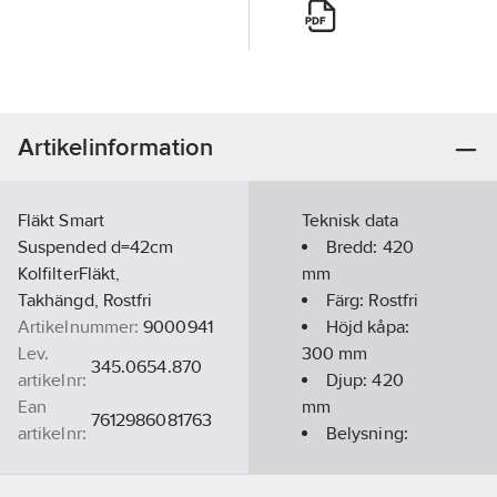
Artikelinformation
Fläkt Smart
Teknisk data
Suspended d=42cm
Bredd:
420
KolfilterFläkt,
mm
Takhängd, Rostfri
Färg:
Rostfri
Artikelnummer:
9000941
Höjd kåpa:
Lev.
300
mm
345.0654.870
artikelnr:
Djup:
420
Ean
mm
7612986081763
artikelnr:
Belysning:
Materialklass
PNK510
LED 2x1W
Typ av