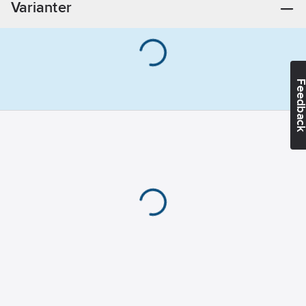
Varianter
belysning:
LED
Spänningsområde:
220-240
V
Feedba
Effektförbrukning:
250
W
Min
luftflöde:
75
l/s
Max
luftflöde:
205
l/s
Material
hus/kapsling/stomme:
Rostfritt stål
Ljudnivå:
53-70
dB(A)
Effektstyrning: