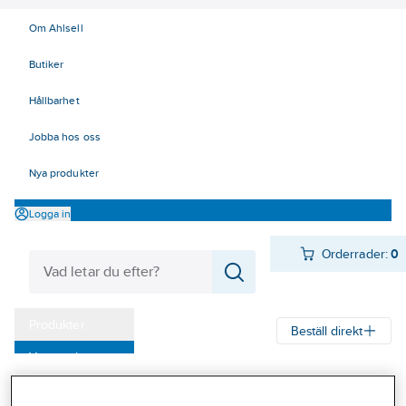
Om Ahlsell
Butiker
Hållbarhet
Jobba hos oss
Nya produkter
Logga in
Orderrader:
0
Produkter
Beställ direkt
Varumärken
Ahlsell
Produkter
Ventilation
Spisfläktar och spiskåpor
Kampanjer
Spisfläktar
Spisfläktar, Franke