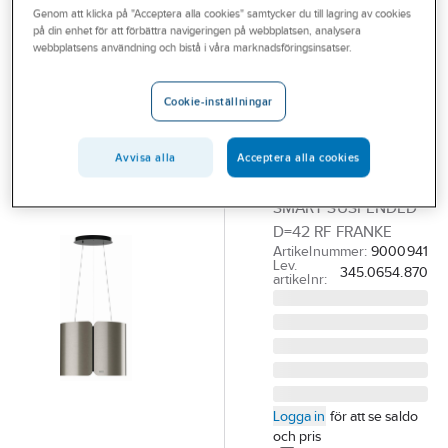
Genom att klicka på "Acceptera alla cookies" samtycker du till lagring av cookies
Outlet
på din enhet för att förbättra navigeringen på webbplatsen, analysera
FRANKE
webbplatsens användning och bistå i våra marknadsföringsinsatser.
Branscher
Kolfilterfläkt
Tjänster
Smart
Cookie-inställningar
Suspended
Vårt erbjudande
Rostfri, Franke
Avvisa alla
Acceptera alla cookies
Bli kund
KOLFILTERFLÄKT
Aktuellt
SMART SUSPENDED
D=42 RF FRANKE
Artikelnummer:
9000941
Lev.
345.0654.870
artikelnr:
Logga in
för att se saldo
och pris