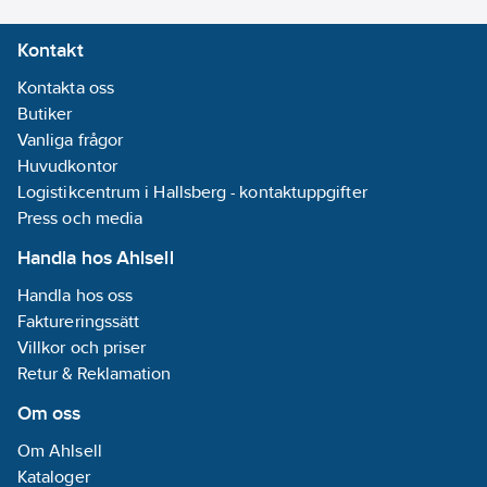
4-steg
Kontakt
Typ av
omkopplare/brytare:
Kontakta oss
Tryckknapp.
Butiker
Material
Vanliga frågor
fettfilter:
Huvudkontor
Aluminium
Logistikcentrum i Hallsberg - kontaktuppgifter
Press och media
Energieffektivitetsklass:
Handla hos Ahlsell
A
REACH
Handla hos oss
Datum:
2023-
Faktureringssätt
04-05
Villkor och priser
REACH
Retur & Reklamation
Informationsplikt:
Om oss
Nej
Om Ahlsell
Kataloger