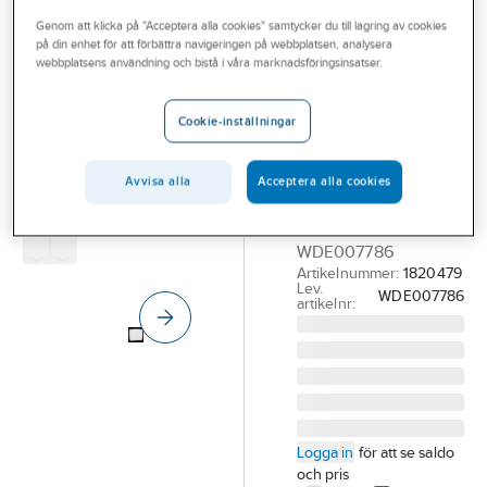
Outlet
Genom att klicka på "Acceptera alla cookies" samtycker du till lagring av cookies
på din enhet för att förbättra navigeringen på webbplatsen, analysera
SCHNEIDER ELECTRIC
Branscher
webbplatsens användning och bistå i våra marknadsföringsinsatser.
Vägguttag
Tjänster
utanpåliggande
Cookie-inställningar
IP44 BP Aqua-
Vårt erbjudande
Stark
Bli kund
Avvisa alla
Acceptera alla cookies
VÄGGUTTAG 2-V J
Aktuellt
IP44 SKR BP PV
WDE007786
Artikelnummer:
1820479
Lev.
WDE007786
artikelnr:
Logga in
för att se saldo
och pris