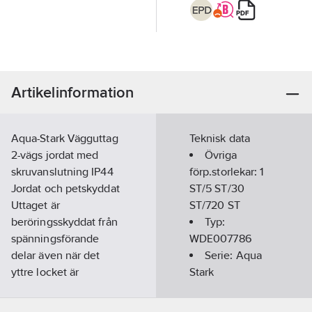
Artikelinformation
Aqua-Stark Vägguttag
Teknisk data
2-vägs jordat med
Övriga
skruvanslutning IP44
förp.storlekar:
1
Jordat och petskyddat
ST/5 ST/30
Uttaget är
ST/720 ST
beröringsskyddat från
Typ:
spänningsförande
WDE007786
delar även när det
Serie:
Aqua
yttre locket är
Stark
borttaget.
Uttagsinsatsen har
Modell/Utförande: