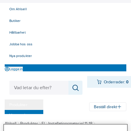
Om Ahlsell
Butiker
Hållbarhet
Jobba hos oss
Nya produkter
Logga in
Orderrader:
0
Produkter
Beställ direkt
Varumärken
Ahlsell
Produkter
El
Installationsmateriel 11-18
Kampanjer
18 Strömställare och vägguttag
Vägguttag
Utanpåliggande