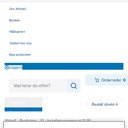
Om Ahlsell
Butiker
Hållbarhet
Jobba hos oss
Nya produkter
Logga in
Orderrader:
0
Produkter
Beställ direkt
Varumärken
Ahlsell
Produkter
El
Installationsmateriel 11-18
Kampanjer
18 Strömställare och vägguttag
Vägguttag
Utanpåliggande