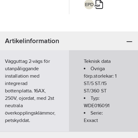
Artikelinformation
Vägguttag 2-vägs för
Teknisk data
utanpåliggande
Övriga
installation med
förp.storlekar:
1
integrerad
ST/5 ST/15
bottenplatta. 16AX,
ST/360 ST
250V, ojordat, med 2st
Typ:
neutrala
WDE016091
överkopplingsklämmor,
Serie:
petskyddat.
Exxact
Skruvanslutning.
Antal
Ingångar för kablar
brytarsektionerade