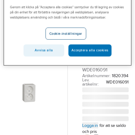
Outlet
Genom att klicka på "Acceptera alla cookies" samtycker du till lagring av cookies
på din enhet för att förbättra navigeringen på webbplatsen, analysera
SCHNEIDER ELECTRIC
Branscher
webbplatsens användning och bistå i våra marknadsföringsinsatser.
Vägguttag
Tjänster
Exxact ojordad
Cookie-inställningar
utanpåliggande
Vårt erbjudande
IP21 BP
Bli kund
Avvisa alla
Acceptera alla cookies
VÄGGUT UTV SKR 2-V
Aktuellt
OJORD VIT
WDE016091
Artikelnummer:
1820394
Lev.
WDE016091
artikelnr:
Logga in
för att se saldo
och pris