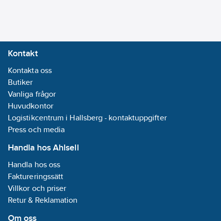
Enhetens
höjd:
98
mm
Enhetens
bredd:
65
mm
Kontakt
Enhetens
Kontakta oss
djup:
42
mm
Butiker
Typ av
Vanliga frågor
fastsättning:
Huvudkontor
Montering med
Logistikcentrum i Hallsberg - kontaktuppgifter
skruv
Press och media
Prägling/Indikering:
Handla hos Ahlsell
Ingen
Handla hos oss
Med
Faktureringssätt
gångjärnslock:
Villkor och priser
Nej
Retur & Reklamation
Roterad
centralinsats:
Om oss