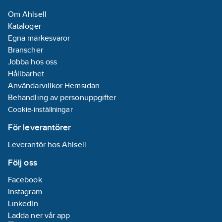
Nej
Om Ahlsell
Med
Kataloger
funktionsbelysning:
Egna märkesvaror
Nej
Branscher
Jobba hos oss
Monteringsmetod:
Hållbarhet
Utanpåliggande
Användarvillkor Hemsidan
montage
Behandling av personuppgifter
Cookie-inställningar
Överspänningsskydd:
Nej
För leverantörer
Material:
Leverantör hos Ahlsell
Plast
Följ oss
Materialkvalitet:
Facebook
Termoplast
Instagram
Med knapp
LinkedIn
Av/På:
Nej
Ladda ner vår app
Med