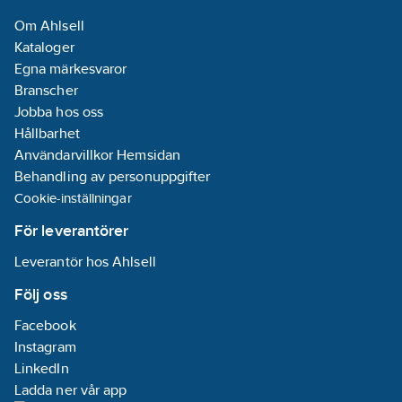
Monteringsmetod:
Om Ahlsell
Infällt montage
Kataloger
Egna märkesvaror
Överspänningsskydd:
Branscher
Nej
Jobba hos oss
Material:
Hållbarhet
Plast
Användarvillkor Hemsidan
Behandling av personuppgifter
Materialkvalitet:
Cookie-inställningar
Termoplast
Med knapp
För leverantörer
Av/På:
Nej
Leverantör hos Ahlsell
Med
orienteringsbelysning:
Följ oss
Nej
Facebook
Halogenfri:
Instagram
Ja
LinkedIn
Märkström:
Ladda ner vår app
16
A