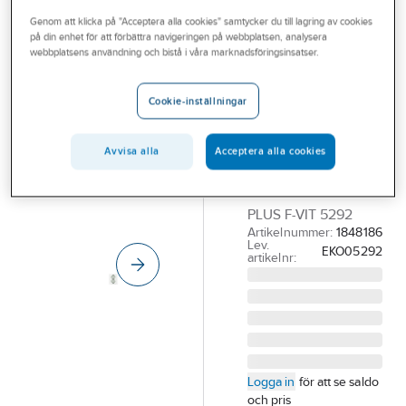
Outlet
Genom att klicka på "Acceptera alla cookies" samtycker du till lagring av cookies
på din enhet för att förbättra navigeringen på webbplatsen, analysera
ELKO
Branscher
webbplatsens användning och bistå i våra marknadsföringsinsatser.
Vägguttag
Tjänster
Plus 2-vägs för
Cookie-inställningar
normal
Vårt erbjudande
apparatdosa,
Aktuellt
Avvisa alla
Acceptera alla cookies
jordad
VÄGGUTTAG 2-V MJ
PLUS F-VIT 5292
Artikelnummer:
1848186
Lev.
EKO05292
artikelnr:
Logga in
för att se saldo
och pris