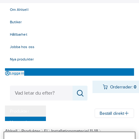
Om Ahlsell
Butiker
Hållbarhet
Jobba hos oss
Nya produkter
Logga in
Orderrader:
0
Produkter
Beställ direkt
Varumärken
Ahlsell
Produkter
El
Installationsmateriel 11-18
Kampanjer
18 Strömställare och vägguttag
Vägguttag
Infällda