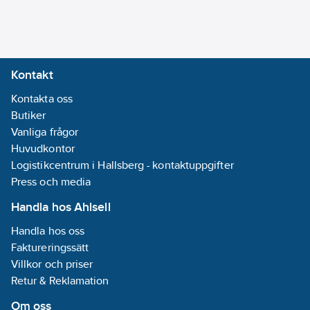
skruv
Enhetens
höjd:
107
mm
Enhetens
Kontakt
bredd:
86
mm
Kontakta oss
Enhetens
Butiker
djup:
49
mm
Vanliga frågor
Låsbar:
Nej
Huvudkontor
Med
Logistikcentrum i Hallsberg - kontaktuppgifter
gångjärnslock:
Press och media
Nej
Roterad
Handla hos Ahlsell
centralinsats:
Handla hos oss
Nej
Faktureringssätt
Med
Villkor och priser
funktionsbelysning:
Retur & Reklamation
Nej
Om oss