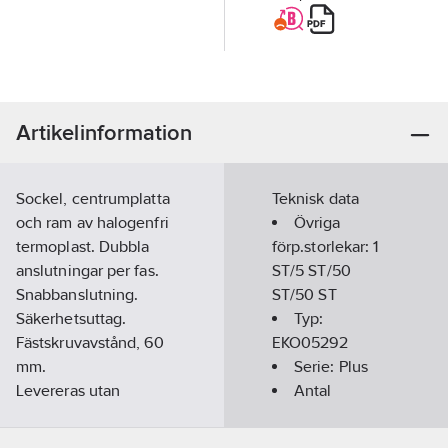
Artikelinformation
Sockel, centrumplatta
Teknisk data
och ram av halogenfri
Övriga
termoplast. Dubbla
förp.storlekar:
1
anslutningar per fas.
ST/5 ST/50
Snabbanslutning.
ST/50 ST
Säkerhetsuttag.
Typ:
Fästskruvavstånd, 60
EKO05292
mm.
Serie:
Plus
Levereras utan
Antal
fästklor. Montagedjup
eluttag:
2
31mm.
Antal