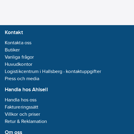
fastsättning:
Montering med
skruv
Kontakt
Prägling/Indikering:
Kontakta oss
Ingen
Butiker
Enhetens
Vanliga frågor
höjd:
87
mm
Huvudkontor
Enhetens
Logistikcentrum i Hallsberg - kontaktuppgifter
bredd:
71
mm
Press och media
Enhetens
djup:
44.2
mm
Handla hos Ahlsell
Låsbar:
Nej
Handla hos oss
Antal faser:
1
Faktureringssätt
Typ av yta:
Villkor och priser
Blank
Retur & Reklamation
Med
gångjärnslock:
Om oss