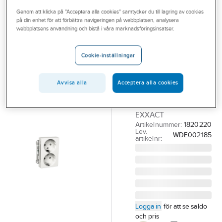
Outlet
Genom att klicka på "Acceptera alla cookies" samtycker du till lagring av cookies
på din enhet för att förbättra navigeringen på webbplatsen, analysera
SCHNEIDER ELECTRIC
Branscher
webbplatsens användning och bistå i våra marknadsföringsinsatser.
Vägguttag 2-
Tjänster
vägs
Cookie-inställningar
uttaginsats
Vårt erbjudande
jordad Exxact
Aktuellt
Avvisa alla
Acceptera alla cookies
VÄGGUTTAGSINSATS
2V M JORD VIT
EXXACT
Artikelnummer:
1820220
Lev.
WDE002185
artikelnr:
Logga in
för att se saldo
och pris