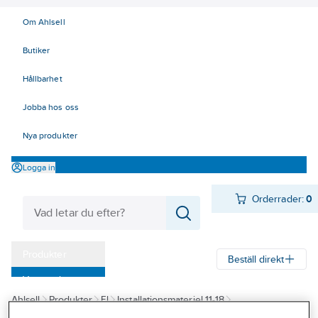
Om Ahlsell
Butiker
Hållbarhet
Jobba hos oss
Nya produkter
Logga in
Orderrader:
0
Produkter
Beställ direkt
Varumärken
Ahlsell
Produkter
El
Installationsmateriel 11-18
Kampanjer
18 Strömställare och vägguttag
Vägguttag
Infällda för kombiram