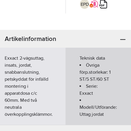
Artikelinformation
Exxact 2-vägsuttag,
Teknisk data
insats, jordat,
Övriga
snabbanslutning,
förp.storlekar:
1
petskyddat för infälld
ST/5 ST/60 ST
montering i
Serie:
apparatdosa c/c
Exxact
60mm. Med två
neutrala
Modell/Utförande:
överkopplingsklämmor.
Uttag jordat
Kompletteras med
CEE 7/3 (Typ F)
valfri Exxact-ram. Vit
Antal