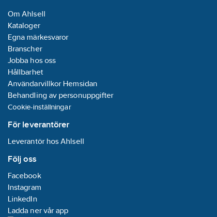
Nej
Om Ahlsell
Roterad
Kataloger
centralinsats:
Egna märkesvaror
Nej
Branscher
Med
Jobba hos oss
funktionsbelysning:
Hållbarhet
Nej
Användarvillkor Hemsidan
Med
Behandling av personuppgifter
inbyggd USB-
Cookie-inställningar
strömförsörjning:
Nej
För leverantörer
Nominell
Leverantör hos Ahlsell
felström:
0
mA
Följ oss
Monteringsmetod:
Facebook
Infällt montage
Instagram
LinkedIn
Överspänningsskydd:
Ladda ner vår app
Nej