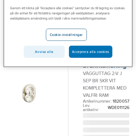
Outlet
Genom att klicka på "Acceptera alla cookies" samtycker du till lagring av cookies
på din enhet för att förbättra navigeringen på webbplatsen, analysera
SCHNEIDER ELECTRIC
Branscher
webbplatsens användning och bistå i våra marknadsföringsinsatser.
Vägguttag
Tjänster
Renova 2-vägs
Cookie-inställningar
jordad och
Vårt erbjudande
utan ram,
Bli kund
Avvisa alla
Acceptera alla cookies
separat
Aktuellt
brunntändning
VÄGGUTTAG 2-V J
SEP BR SKR VIT
KOMPLETTERA MED
VALFRI RAM
Artikelnummer:
1820057
Lev.
WDE011126
artikelnr: