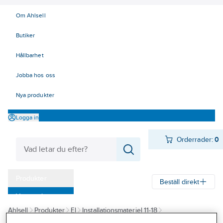
Om Ahlsell
Butiker
Hållbarhet
Jobba hos oss
Nya produkter
Logga in
Orderrader:
0
Produkter
Beställ direkt
Varumärken
Ahlsell
Produkter
El
Installationsmateriel 11-18
Kampanjer
18 Strömställare och vägguttag
Vägguttag
Infällda för kombiram