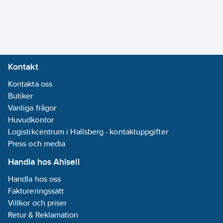
klo och skruv
Enhetens
höjd:
92
mm
Enhetens
bredd:
71
mm
Enhetens
Kontakt
djup:
42
mm
Kontakta oss
Låsbar:
Nej
Butiker
Med
Vanliga frågor
gångjärnslock:
Huvudkontor
Nej
Logistikcentrum i Hallsberg - kontaktuppgifter
Roterad
Press och media
centralinsats:
Nej
Handla hos Ahlsell
Med
Handla hos oss
funktionsbelysning:
Faktureringssätt
Nej
Villkor och priser
Retur & Reklamation
Monteringsmetod: