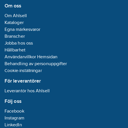
Infällt montage
Om oss
Om Ahlsell
Överspänningsskydd:
Kataloger
Nej
Egna märkesvaror
Material:
Branscher
Plast
Jobba hos oss
Hållbarhet
Materialkvalitet:
Användarvillkor Hemsidan
Termoplast
Behandling av personuppgifter
Med knapp
Cookie-inställningar
Av/På:
Nej
Med
För leverantörer
orienteringsbelysning:
Leverantör hos Ahlsell
Nej
Halogenfri:
Följ oss
Ja
Facebook
Märkström:
Instagram
16
A
LinkedIn