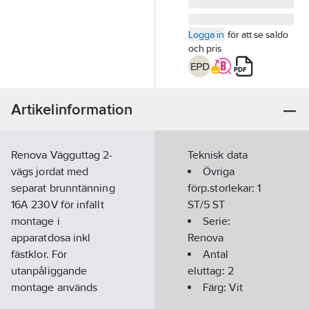
Logga in
för att se saldo
och pris
Artikelinformation
Renova Vägguttag 2-
Teknisk data
vägs jordat med
Övriga
separat brunntänning
förp.storlekar:
1
16A 230V för infällt
ST/5 ST
montage i
Serie:
apparatdosa inkl
Renova
fästklor. För
Antal
utanpåliggande
eluttag:
2
montage används
Färg:
Vit
dosa E18 311 98/99.
Typ av yta: