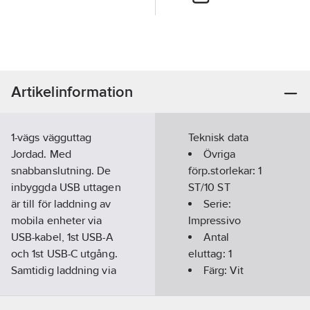
Artikelinformation
1-vägs vägguttag
Teknisk data
Jordad. Med
Övriga
snabbanslutning. De
förp.storlekar:
1
inbyggda USB uttagen
ST/10 ST
är till för laddning av
Serie:
mobila enheter via
Impressivo
USB-kabel, 1st USB-A
Antal
och 1st USB-C utgång.
eluttag:
1
Samtidig laddning via
Färg:
Vit
USB-anslutning och
Typ av yta:
användning av
Blank