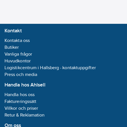
Ean
Enhetens
4011395329337
artikelnr:
bredd:
71
mm
Materialklass
QH6000
Enhetens
djup:
57.8
mm
Kontakt
Låsbar:
Nej
Kontakta oss
Med
Butiker
gångjärnslock:
Vanliga frågor
Nej
Huvudkontor
Roterad
Logistikcentrum i Hallsberg - kontaktuppgifter
centralinsats:
Press och media
Nej
Med
Handla hos Ahlsell
funktionsbelysning:
Handla hos oss
Nej
Faktureringssätt
Villkor och priser
Monteringsmetod:
Retur & Reklamation
Infällt montage
Om oss