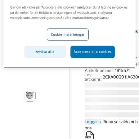
Outlet
Genom att klicka på "Acceptera alla cookies" samtycker du till lagring av cookies
på din enhet för att förbättra navigeringen på webbplatsen, analysera
ABB
Branscher
webbplatsens användning och bistå i våra marknadsföringsinsatser.
Vägguttag
Tjänster
Impressivo 1-vägs
Cookie-inställningar
kombinerat med
Vårt erbjudande
USB A+C
Bli kund
Avvisa alla
Acceptera alla cookies
VÄGGUTTAG 1-V M USB-
Aktuellt
A+C 20 EUCB2USBAC-8
Artikelnummer:
1815571
Lev.
2CKA002011A630
artikelnr:
Logga in
för att se saldo och
pris