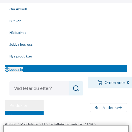
Om Ahlsell
Butiker
Hållbarhet
Jobba hos oss
Nya produkter
Logga in
Orderrader:
0
Produkter
Beställ direkt
Varumärken
Ahlsell
Produkter
El
Installationsmateriel 11-18
Kampanjer
18 Strömställare och vägguttag
Vägguttag
Infällda för kombiram