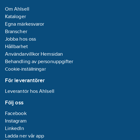
Överspänningsskydd:
Om Ahlsell
Nej
Kataloger
Material:
Egna märkesvaror
Plast
Branscher
Jobba hos oss
Materialkvalitet:
Hållbarhet
Termoplast
Användarvillkor Hemsidan
Med knapp
Behandling av personuppgifter
Av/På:
Nej
Cookie-inställningar
Med
orienteringsbelysning:
För leverantörer
Nej
Leverantör hos Ahlsell
Halogenfri:
Nej
Följ oss
Märkström:
Facebook
16
A
Instagram
LinkedIn
Märkspänning:
Ladda ner vår app
230
V