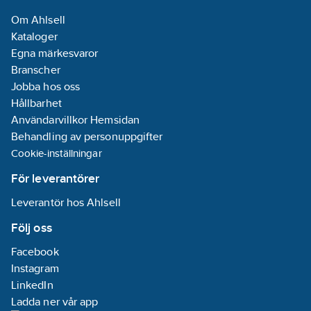
Ja
Om Ahlsell
Märkström:
Kataloger
16
A
Egna märkesvaror
Branscher
Märkspänning:
Jobba hos oss
250
V
Hållbarhet
Lämplig för
Användarvillkor Hemsidan
kapslingsklass
Behandling av personuppgifter
(IP):
IP20
Cookie-inställningar
Särskild
strömförsörjning:
För leverantörer
Ingen särskild
Leverantör hos Ahlsell
strömförsörjning
Petskyddad:
Följ oss
Ja
Facebook
Ytskydd:
Instagram
Obehandlad
LinkedIn
REACH
Ladda ner vår app
Datum:
2021-