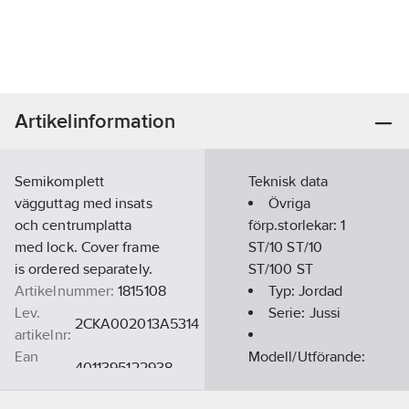
Artikelinformation
Semikomplett
Teknisk data
vägguttag med insats
Övriga
och centrumplatta
förp.storlekar:
1
med lock. Cover frame
ST/10 ST/10
is ordered separately.
ST/100 ST
Artikelnummer:
1815108
Typ:
Jordad
Lev.
Serie:
Jussi
2CKA002013A5314
artikelnr:
Ean
Modell/Utförande:
4011395122938
artikelnr:
Kontakt jordad
Materialklass
QH5600
(Typ F, CEE 7/3