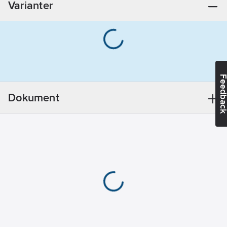
Varianter
eller 7/4)
Antal
eluttag:
1
Färg:
Vit
RAL-nummer
(liknande):
9010
Feedba
Typ av
anslutning:
Dokument
Insticksklämma
(snabbklämma)
Typ av
fastsättning:
Montering med
klo och skruv
Prägling/Indikering:
Ingen
Enhetens
höjd:
71
mm