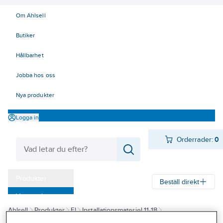
Om Ahlsell
Butiker
Hållbarhet
Jobba hos oss
Nya produkter
Logga in
Orderrader:
0
Produkter
Beställ direkt
Varumärken
Ahlsell
Produkter
El
Installationsmateriel 11-18
Kampanjer
18 Strömställare och vägguttag
Vägguttag
Infällda för kombiram