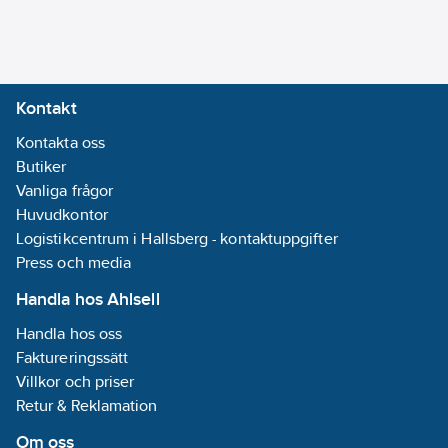
Enhetens
bredd:
71
mm
Enhetens
djup:
40
mm
Kontakt
Typ av yta:
Kontakta oss
Matt
Butiker
Med
Vanliga frågor
gångjärnslock:
Huvudkontor
Ja
Logistikcentrum i Hallsberg - kontaktuppgifter
Press och media
Monteringsmetod:
Infällt montage
Handla hos Ahlsell
Material:
Handla hos oss
Plast
Faktureringssätt
Villkor och priser
Materialkvalitet:
Retur & Reklamation
Termoplast
Halogenfri:
Om oss