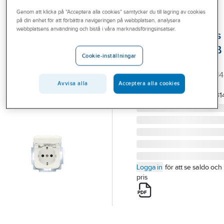
Outlet
Genom att klicka på "Acceptera alla cookies" samtycker du till lagring av cookies
på din enhet för att förbättra navigeringen på webbplatsen, analysera
ABB
Branscher
webbplatsens användning och bistå i våra marknadsföringsinsatser.
Vägguttag 1-vägs
Tjänster
uttagsinsats, ABB
Cookie-inställningar
VÄGGUTTAGSINS 1-V M
Vårt erbjudande
LOCK JUSSI 20EUKB-214
Bli kund
Avvisa alla
Acceptera alla cookies
Artikelnummer:
1815108
Lev.
2CKA002013A531
artikelnr:
Aktuellt
Logga in
för att se saldo och
pris