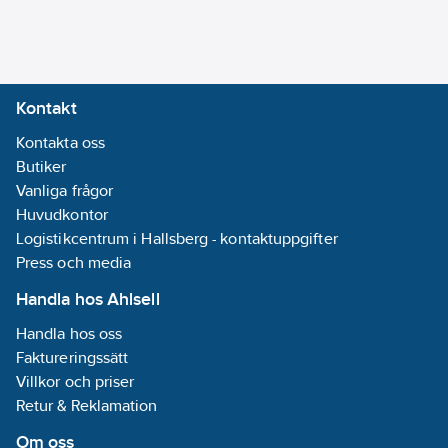
Enhetens
bredd:
71
mm
Enhetens
djup:
40
mm
Kontakt
Låsbar:
Nej
Kontakta oss
Typ av yta:
Butiker
Matt
Vanliga frågor
Huvudkontor
Monteringsmetod:
Logistikcentrum i Hallsberg - kontaktuppgifter
Infällt montage
Press och media
Material:
Plast
Handla hos Ahlsell
Handla hos oss
Materialkvalitet:
Faktureringssätt
Termoplast
Villkor och priser
Halogenfri:
Retur & Reklamation
Ja
Märkström:
Om oss