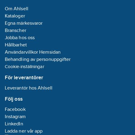
16
A
Om Ahlsell
Kataloger
Märkspänning:
Egna märkesvaror
250
V
Branscher
Lämplig för
Jobba hos oss
kapslingsklass
Hållbarhet
(IP):
IP21
Användarvillkor Hemsidan
Särskild
Behandling av personuppgifter
strömförsörjning:
Cookie-inställningar
Ingen särskild
strömförsörjning
För leverantörer
Petskyddad:
Leverantör hos Ahlsell
Ja
Ytskydd:
Följ oss
Obehandlad
Facebook
REACH
Instagram
Datum:
2021-
LinkedIn
04-30
Ladda ner vår app
REACH