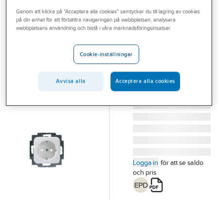
Outlet
Genom att klicka på "Acceptera alla cookies" samtycker du till lagring av cookies
på din enhet för att förbättra navigeringen på webbplatsen, analysera
ABB
Branscher
webbplatsens användning och bistå i våra marknadsföringsinsatser.
Vägguttaginsats
Tjänster
med klor
Cookie-inställningar
VÄGGUTT INSATS 1V
Vårt erbjudande
MJ JUSSI INF 20EUC2
Bli kund
Avvisa alla
Acceptera alla cookies
Artikelnummer:
1815106
Lev.
2TKA000680G1
artikelnr:
Aktuellt
Logga in
för att se saldo
och pris