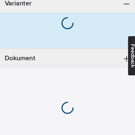
Varianter
eller 7/4)
Antal
eluttag:
1
Färg:
Vit
RAL-nummer
(liknande):
9010
Feedba
Typ av
anslutning:
Dokument
Insticksklämma
(snabbklämma)
Typ av
fastsättning:
Montering med
klo och skruv
Prägling/Indikering:
Ingen
Enhetens
höjd:
71
mm