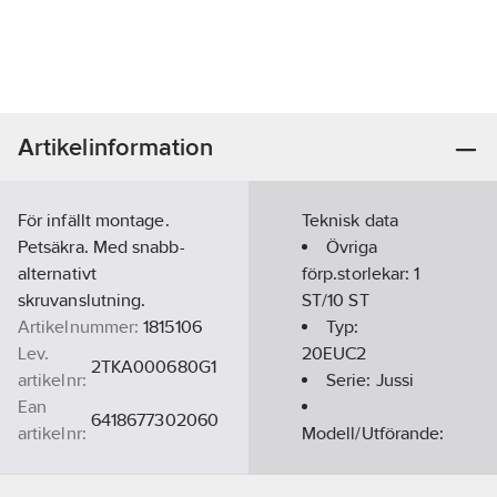
Artikelinformation
För infällt montage.
Teknisk data
Petsäkra. Med snabb-
Övriga
alternativt
förp.storlekar:
1
skruvanslutning.
ST/10 ST
Artikelnummer:
1815106
Typ:
Lev.
20EUC2
2TKA000680G1
artikelnr:
Serie:
Jussi
Ean
6418677302060
artikelnr:
Modell/Utförande:
Materialklass
QH5601
Kontakt jordad
(Typ F, CEE 7/3