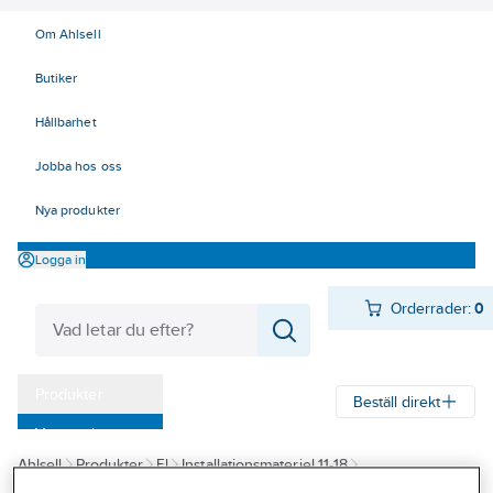
Om Ahlsell
Butiker
Hållbarhet
Jobba hos oss
Nya produkter
Logga in
Orderrader:
0
Produkter
Beställ direkt
Varumärken
Ahlsell
Produkter
El
Installationsmateriel 11-18
Kampanjer
18 Strömställare och vägguttag
Vägguttag
Infällda för kombiram