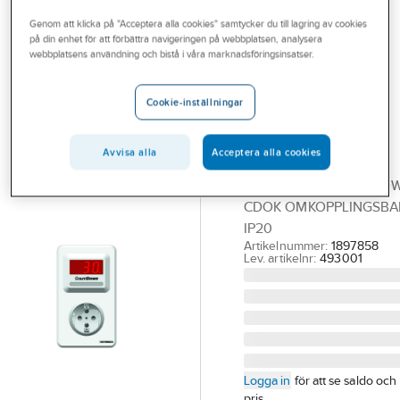
Outlet
Timers/Tidströmställare
Genom att klicka på "Acceptera alla cookies" samtycker du till lagring av cookies
på din enhet för att förbättra navigeringen på webbplatsen, analysera
Branscher
webbplatsens användning och bistå i våra marknadsföringsinsatser.
NORWESCO
Tjänster
Skyddstimer
Cookie-inställningar
elektronisk ,
Vårt erbjudande
CountDown,
Bli kund
Avvisa alla
Acceptera alla cookies
Norwesco
Aktuellt
SKYDDSTIM.COUNTDO
CDOK OMKOPPLINGSBA
IP20
Artikelnummer:
1897858
Lev. artikelnr:
493001
Logga in
för att se saldo och
pris