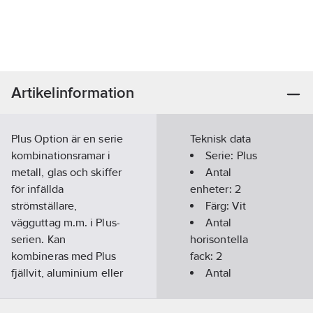
Artikelinformation
Plus Option är en serie
Teknisk data
kombinationsramar i
Serie:
Plus
metall, glas och skiffer
Antal
för infällda
enheter:
2
strömställare,
Färg:
Vit
vägguttag m.m. i Plus-
Antal
serien. Kan
horisontella
kombineras med Plus
fack:
2
fjällvit, aluminium eller
Antal
svart efter önskemål.
vertikala fack:
1
Glas finns som vitt
Bredd:
156