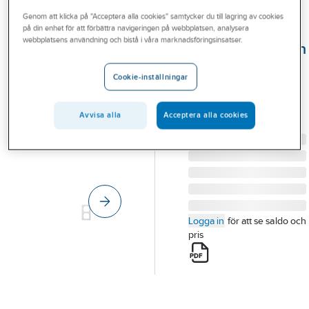
Outlet
Genom att klicka på "Acceptera alla cookies" samtycker du till lagring av cookies
på din enhet för att förbättra navigeringen på webbplatsen, analysera
ELKO
Branscher
webbplatsens användning och bistå i våra marknadsföringsinsatser.
Kombinationsram
Tjänster
glas, Plus Option
Cookie-inställningar
RAM 2-FACK GLAS
Vårt erbjudande
KRITVIT EKO05000
Aktuellt
Avvisa alla
Acceptera alla cookies
Artikelnummer:
1849062
Lev. artikelnr:
EKO05000
Logga in
för att se saldo och
pris