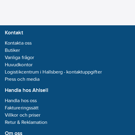
väggkanal:
Nej
Typ av yta:
Matt
Med
Kontakt
gångjärnslock:
Kontakta oss
Nej
Butiker
Vanliga frågor
Monteringsriktning:
Huvudkontor
Horisontell och
Logistikcentrum i Hallsberg - kontaktuppgifter
vertikal
Press och media
Kapslingsklass
Handla hos Ahlsell
(IP):
IP20
Handla hos oss
Transparent:
Faktureringssätt
Ja
Villkor och priser
Typ av
Retur & Reklamation
fastsättning:
Klämmontering
Om oss