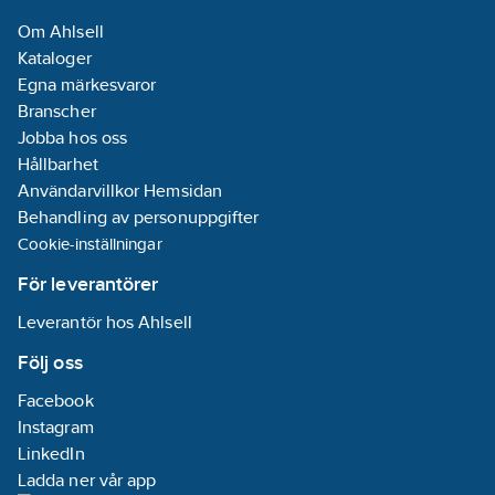
Ytskydd:
Om Ahlsell
Obehandlad
Kataloger
Anti-
Egna märkesvaror
bakteriell:
Nej
Branscher
Infällt
Jobba hos oss
montage:
Ja
Hållbarhet
Med
Användarvillkor Hemsidan
monteringsram:
Behandling av personuppgifter
Nej
Cookie-inställningar
REACH
Datum:
2024-
För leverantörer
07-31
Leverantör hos Ahlsell
REACH -
Innehåller
Följ oss
kandidatämnen:
Facebook
Bly
Instagram
REACH
LinkedIn
Informationsplikt:
Ladda ner vår app
Ja