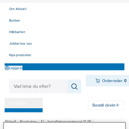
Om Ahlsell
Butiker
Hållbarhet
Jobba hos oss
Nya produkter
Logga in
Orderrader:
0
Produkter
Beställ direkt
Varumärken
Ahlsell
Produkter
El
Installationsmateriel 11-18
Kampanjer
18 Strömställare och vägguttag
Täck/Kombinationsramar
Ramar