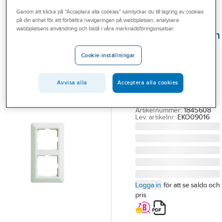
Outlet
Genom att klicka på "Acceptera alla cookies" samtycker du till lagring av cookies
på din enhet för att förbättra navigeringen på webbplatsen, analysera
ELKO
Branscher
webbplatsens användning och bistå i våra marknadsföringsinsatser.
Kombinationsram
Tjänster
90mm i RS-
Cookie-inställningar
utförande
Vårt erbjudande
KOMB.RAM 2-FACK
Bli kund
Avvisa alla
Acceptera alla cookies
90X160 MM FV
Aktuellt
EKO09016
Artikelnummer:
1845608
Lev. artikelnr:
EKO09016
Logga in
för att se saldo och
pris