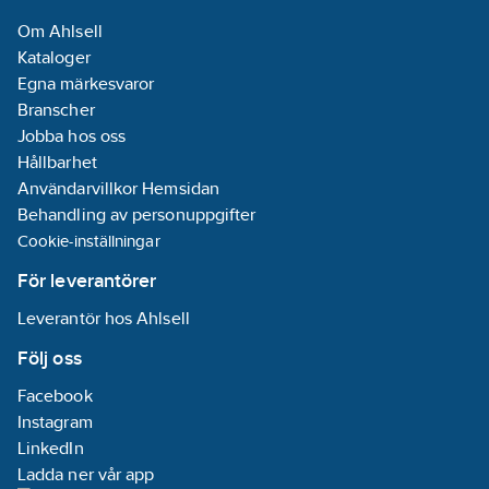
Om Ahlsell
Monteringsriktning:
Kataloger
Horisontell och
Egna märkesvaror
vertikal
Branscher
Jobba hos oss
Kapslingsklass
Hållbarhet
(IP):
IP20
Användarvillkor Hemsidan
Transparent:
Behandling av personuppgifter
Nej
Cookie-inställningar
Typ av
fastsättning:
För leverantörer
Klämmontering
Leverantör hos Ahlsell
Ytskydd:
Obehandlad
Följ oss
Anti-
Facebook
bakteriell:
Nej
Instagram
Infällt
LinkedIn
montage:
Ja
Ladda ner vår app
Med