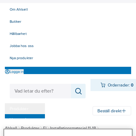
Om Ahlsell
Butiker
Hållbarhet
Jobba hos oss
Nya produkter
Logga in
Orderrader:
0
Produkter
Beställ direkt
Varumärken
Ahlsell
Produkter
El
Installationsmateriel 11-18
Kampanjer
18 Strömställare och vägguttag
Täck/Kombinationsramar
Ramar