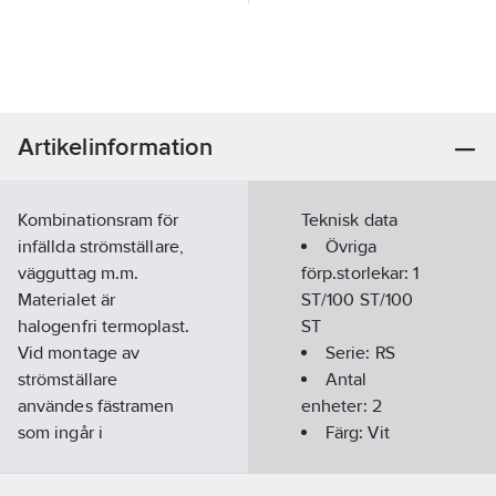
Artikelinformation
Kombinationsram för
Teknisk data
infällda strömställare,
Övriga
vägguttag m.m.
förp.storlekar:
1
Materialet är
ST/100 ST/100
halogenfri termoplast.
ST
Vid montage av
Serie:
RS
strömställare
Antal
användes fästramen
enheter:
2
som ingår i
Färg:
Vit
strömställaren. Vid
RAL-nummer
montage mellan två
(liknande):