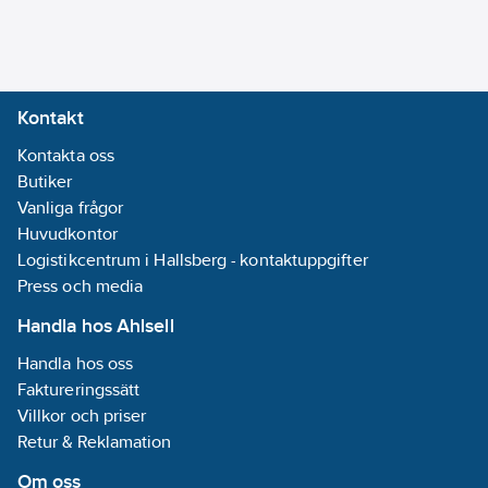
för märkning:
Nej
Halogenfri:
Ja
Kontakt
Lämplig för
Kontakta oss
undergolv
Butiker
installation
Vanliga frågor
kanalbox:
Nej
Huvudkontor
Lämplig för
Logistikcentrum i Hallsberg - kontaktuppgifter
inbyggnadsmontage:
Press och media
Nej
Lämplig för
Handla hos Ahlsell
väggkanal:
Nej
Handla hos oss
Typ av yta:
Faktureringssätt
Blank
Villkor och priser
Med
Retur & Reklamation
gångjärnslock:
Nej
Om oss