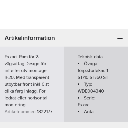
Artikelinformation
Exxact Ram för 2-
Teknisk data
vägsuttag Design för
Övriga
inf eller utv montage
förp.storlekar:
1
IP20. Med transparent
ST/10 ST/60 ST
utbytbar front inkl 6 st
Typ:
olika färg inlägg. För
WDE004340
lodrät eller horisontal
Serie:
montering.
Exxact
Artikelnummer:
1822177
Antal
Lev.
enheter:
1
WDE004340
artikelnr:
Färg:
Vit