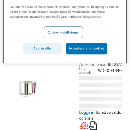
Outlet
Genom att klicka på "Acceptera alla cookies" samtycker du till lagring av cookies
på din enhet för att förbättra navigeringen på webbplatsen, analysera
SCHNEIDER ELECTRIC
Branscher
webbplatsens användning och bistå i våra marknadsföringsinsatser.
Ram för 2-
Tjänster
vägs uttag
Cookie-inställningar
Design
Vårt erbjudande
RAM 2-VÄGS FÄRG
Bli kund
Avvisa alla
Acceptera alla cookies
DESIGN TRANSP
Aktuellt
EXXACT DESIGN
Artikelnummer:
1822177
Lev.
WDE004340
artikelnr:
Logga in
för att se saldo
och pris