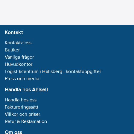
Nej
Monteringsriktning:
Horisontell och
Kontakt
vertikal
Kontakta oss
Butiker
Materialkvalitet:
Vanliga frågor
Termoplast
Huvudkontor
Logistikcentrum i Hallsberg - kontaktuppgifter
Textfält/Plats
Press och media
för märkning:
Ja
Handla hos Ahlsell
Halogenfri:
Handla hos oss
Ja
Faktureringssätt
Villkor och priser
Inbyggnadsbredd:
Retur & Reklamation
0
mm
Om oss