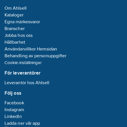
Inbyggnadshöjd:
Om Ahlsell
0
mm
Kataloger
Lämplig för
Egna märkesvaror
undergolv
Branscher
installation
Jobba hos oss
kanalbox:
Nej
Hållbarhet
Lämplig för
Användarvillkor Hemsidan
inbyggnadsmontage:
Behandling av personuppgifter
Nej
Cookie-inställningar
Lämplig för
väggkanal:
Nej
För leverantörer
Med
Leverantör hos Ahlsell
gångjärnslock:
Nej
Följ oss
RAL-nummer
Facebook
(liknande):
Instagram
9003
LinkedIn
Ladda ner vår app
Kapslingsklass