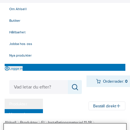
Om Ahlsell
Butiker
Hållbarhet
Jobba hos oss
Nya produkter
Logga in
Orderrader:
0
Produkter
Beställ direkt
Varumärken
Ahlsell
Produkter
El
Installationsmateriel 11-18
Kampanjer
18 Strömställare och vägguttag
Täck/Kombinationsramar
Ramar