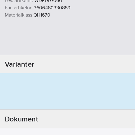
Lev. artikelnr:
WDE007066
Ean artikelnr:
3606480330889
Materialklass
QH1670
Varianter
Dokument