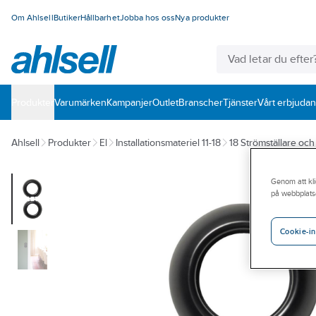
Om Ahlsell
Butiker
Hållbarhet
Jobba hos oss
Nya produkter
Produkter
Varumärken
Kampanjer
Outlet
Branscher
Tjänster
Vårt erbjuda
Ahlsell
Produkter
El
Installationsmateriel 11-18
18 Strömställare oc
Genom att kli
på webbplats
Cookie-in