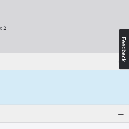
k:
2
Feedback
Nej
orisontell och vertikal
oplast
kning:
Nej
 installation kanalbox:
Nej
adsmontage:
Nej