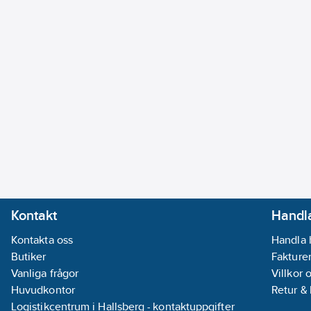
Kontakt
Handla
Kontakta oss
Handla 
Butiker
Fakturer
Vanliga frågor
Villkor 
Huvudkontor
Retur &
Logistikcentrum i Hallsberg - kontaktuppgifter