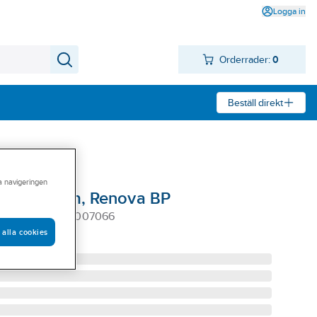
Logga in
Orderrader:
0
Beställ direkt
ra navigeringen
, ytterram, Renova BP
ER BP SV WDE007066
 alla cookies