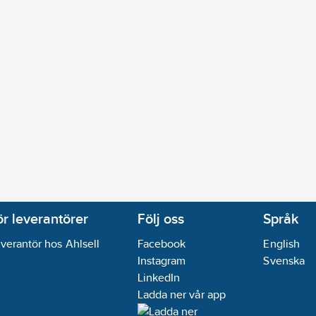
l:
Nej
ej
e):
9005
20
lämmontering
07-20
ikt:
Nej
ör leverantörer
Följ oss
Språk
verantör hos Ahlsell
Facebook
English
Instagram
Svenska
LinkedIn
Ladda ner vår app