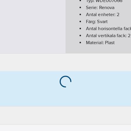
Typ:
WDE007066
Serie:
Renova
Antal enheter:
2
Färg:
Svart
Antal horisontella fac
Antal vertikala fack:
2
Material:
Plast
Typ av yta:
Matt
Bredd:
83
mm
Djup:
15
mm
Höjd:
154
mm
Infällt montage:
Ja
Med monteringsram:
Monteringsriktning:
H
Materialkvalitet:
Term
Textfält/Plats för mär
Halogenfri:
Ja
Lämplig för undergolv
Lämplig för inbyggn