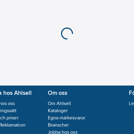
Lämplig för väggkana
Med gångjärnslock:
N
RAL-nummer (liknand
Kapslingsklass (IP):
IP
Transparent:
Nej
Typ av fastsättning:
K
Ytskydd:
Obehandlad
Anti-bakteriell:
Nej
Slagtålighet (IK):
IK03
REACH Datum:
2022-
REACH Informationspl
 hos Ahlsell
Om oss
F
hos oss
Om Ahlsell
Le
ingssätt
Kataloger
och priser
Egna märkesvaror
 Reklamation
Branscher
Jobba hos oss