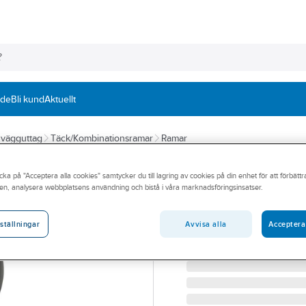
nde
Bli kund
Aktuellt
h vägguttag
Täck/Kombinationsramar
Ramar
SCHNEIDER ELECTRIC
cka på "Acceptera alla cookies" samtycker du till lagring av cookies på din enhet för att förbätt
Kombinationsram
en, analysera webbplatsens användning och bistå i våra marknadsföringsinsatser.
KOMBINATIONSRAM YTT
Artikelnummer:
1821415
Avvisa alla
Acceptera
ställningar
Lev. artikelnr:
WDE007066