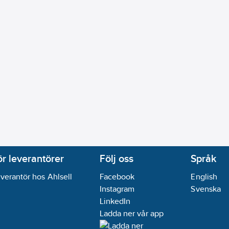
ör leverantörer
Följ oss
Språk
verantör hos Ahlsell
Facebook
English
Instagram
Svenska
LinkedIn
Ladda ner vår app