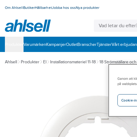
Om Ahlsell
Butiker
Hållbarhet
Jobba hos oss
Nya produkter
Produkter
Varumärken
Kampanjer
Outlet
Branscher
Tjänster
Vårt erbjuda
Ahlsell
Produkter
El
Installationsmateriel 11-18
18 Strömställare oc
Genom att kli
på webbplats
Cookie-in