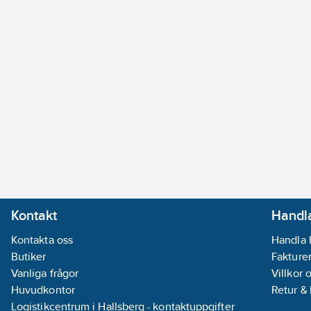
Kontakt
Handla
Kontakta oss
Handla 
Butiker
Fakturer
Vanliga frågor
Villkor 
Huvudkontor
Retur &
Logistikcentrum i Hallsberg - kontaktuppgifter