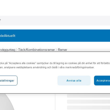
nde
Aktuellt
h vägguttag
Täck/Kombinationsramar
Ramar
SCHNEIDER ELECTRIC
cka på "Acceptera alla cookies" samtycker du till lagring av cookies på din enhet för att förbätt
Tapetskydd för 
en, analysera webbplatsens användning och bistå i våra marknadsföringsinsatser.
TAPETSKYDD 1-FACK VI
Artikelnummer:
1820084
Avvisa alla
Acceptera
ställningar
Lev. artikelnr:
WDE011500