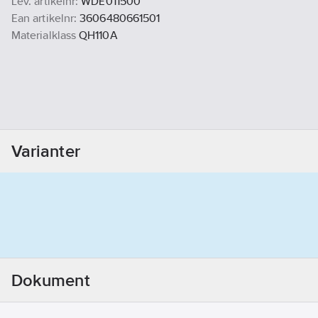
Lev. artikelnr:
WDE011500
Ean artikelnr:
3606480661501
Materialklass
QH110A
Varianter
Dokument