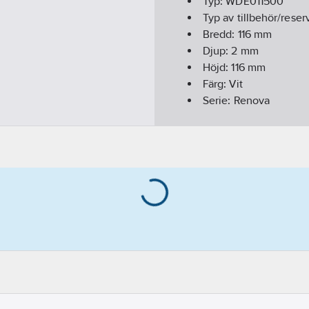
Typ:
WDE011500
Typ av tillbehör/reser
Bredd:
116
mm
Djup:
2
mm
Höjd:
116
mm
Färg:
Vit
Serie:
Renova
Reservdel:
Nej
Tillbehör:
Ja
REACH - Innehåller k
tetramethylbutyl)phenol 
REACH Datum:
2025-
REACH Informationspl