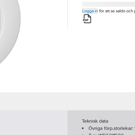
Logga in
för att se saldo och 
Teknisk data
Övriga förp.storlekar: