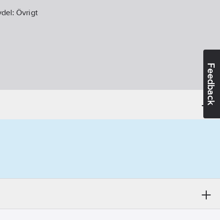
vdel:
Övrigt
Feedback
andidatämnen:
2-(2H-benzotriazol-2-yl)-4-(1,1,3,3-
(UV-329)
07-18
ikt:
Ja