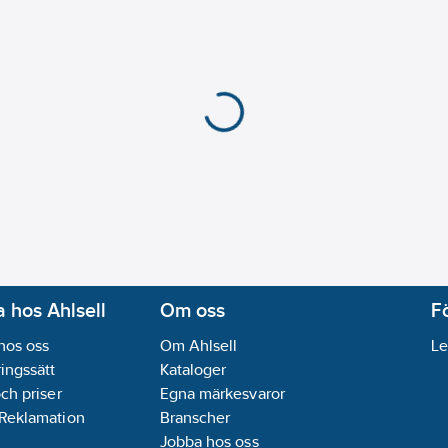
 hos Ahlsell
Om oss
F
hos oss
Om Ahlsell
Le
ingssätt
Kataloger
och priser
Egna märkesvaror
 Reklamation
Branscher
Jobba hos oss