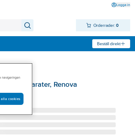
Logga in
Orderrader:
0
Beställ direkt
ra navigeringen
1-facksapparater, Renova
T WDE011500
 alla cookies