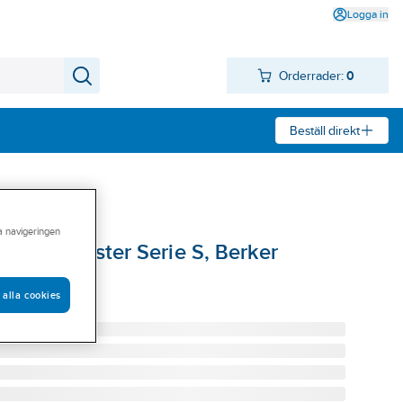
Logga in
Orderrader:
0
Beställ direkt
ra navigeringen
 med fönster Serie S, Berker
T 10119919
 alla cookies