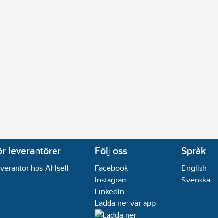
l:
Ja
ej
orisontell
20
lämmontering
ning):
0
mm
6-16
ikt:
Nej
ör leverantörer
Följ oss
Språk
verantör hos Ahlsell
Facebook
English
Instagram
Svenska
LinkedIn
Ladda ner vår app