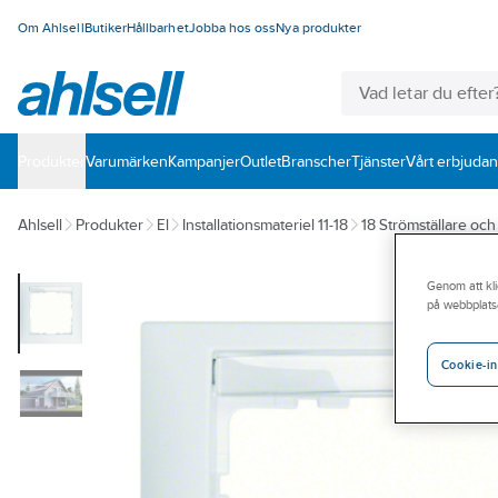
Om Ahlsell
Butiker
Hållbarhet
Jobba hos oss
Nya produkter
Produkter
Varumärken
Kampanjer
Outlet
Branscher
Tjänster
Vårt erbjuda
Ahlsell
Produkter
El
Installationsmateriel 11-18
18 Strömställare oc
Genom att kli
på webbplats
Cookie-in