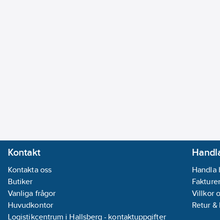
Kontakt
Handla
Kontakta oss
Handla 
Butiker
Fakturer
Vanliga frågor
Villkor 
Huvudkontor
Retur &
Logistikcentrum i Hallsberg - kontaktuppgifter