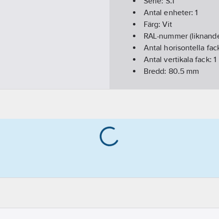
Serie:
S.1
Antal enheter:
1
Färg:
Vit
RAL-nummer (liknand
Antal horisontella fac
Antal vertikala fack:
1
Bredd:
80.5
mm
Höjd:
80.5
mm
Material:
Plast
Djup:
9.5
mm
Antal horisontella m
Antal vertikala modul
Materialkvalitet:
Term
Textfält/Plats för mär
Halogenfri:
Ja
Inbyggnadsbredd:
56
Inbyggnadshöjd:
56
Lämplig för undergolv
Lämplig för inbyggn