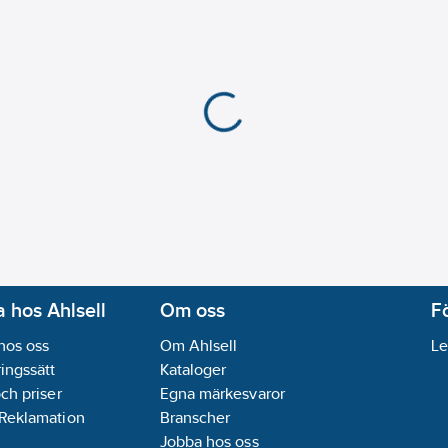
Lämplig för väggkana
Typ av yta:
Matt
Med gångjärnslock:
N
Monteringsriktning:
H
Kapslingsklass (IP):
IP
Transparent:
Nej
Typ av fastsättning:
K
Ytskydd:
Obehandlad
Diameter borrhål (öpp
Infällt montage:
Ja
REACH Datum:
2021-0
REACH Informationspl
 hos Ahlsell
Om oss
F
hos oss
Om Ahlsell
Le
ingssätt
Kataloger
och priser
Egna märkesvaror
 Reklamation
Branscher
Jobba hos oss