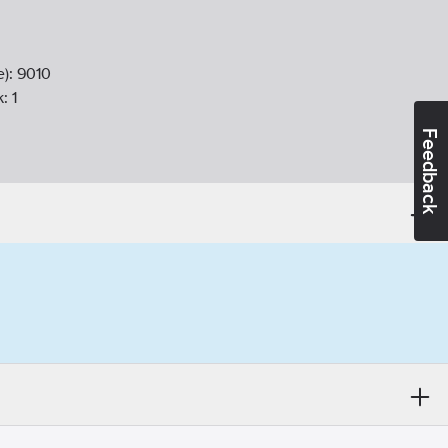
e):
9010
k:
1
Feedback
oduler (modulsystem):
0
er (modulsystem):
0
oplast
kning:
Ja
mm
mm
 installation kanalbox:
Nej
adsmontage:
Ja