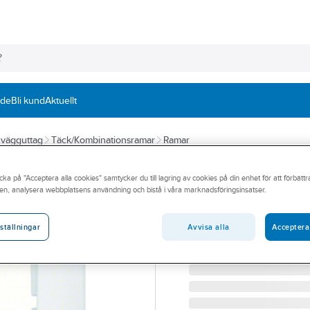
nde
Bli kund
Aktuellt
h vägguttag
Täck/Kombinationsramar
Ramar
HAGER
cka på "Acceptera alla cookies" samtycker du till lagring av cookies på din enhet för att förbätt
Kombinationsram
en, analysera webbplatsens användning och bistå i våra marknadsföringsinsatser.
RAM 1-FACK MÄRKF S.1 VI
Artikelnummer:
1800324
Avvisa alla
Acceptera
ställningar
Lev. artikelnr:
10119919