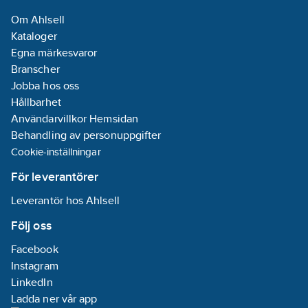
Nej
Om Ahlsell
Bussystem
Kataloger
LON:
Nej
Egna märkesvaror
Bussystem
Branscher
Powernet:
Nej
Jobba hos oss
Bussystem
Hållbarhet
Radiofrekvens:
Användarvillkor Hemsidan
Nej
Behandling av personuppgifter
Bussystem
Cookie-inställningar
övriga:
Zigbee
Kan byggas
För leverantörer
ut med
Leverantör hos Ahlsell
moduler:
Nej
Manuell
Följ oss
styrning/handaktivering:
Facebook
Ja
Instagram
Med LED-
LinkedIn
indikering:
Ja
Ladda ner vår app