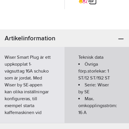
Artikelinformation
Wiser Smart Plug är ett
Teknisk data
uppkopplat 1-
Övriga
vägsuttag 16A schuko
förp.storlekar:
1
som är jordat. Med
ST/12 ST/192 ST
Wiser by SE-appen
Serie:
Wiser
kan olika inställningar
by SE
konfigureras, till
Max.
exempel starta
omkopplingsström:
kaffemaskinen vid
16
A
06.30 på vardagar
Märkström:
eller tända
16
A