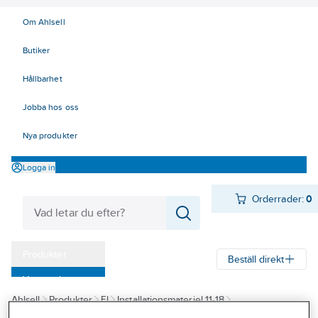
Om Ahlsell
Butiker
Hållbarhet
Jobba hos oss
Nya produkter
Logga in
Orderrader:
0
Produkter
Beställ direkt
Varumärken
Ahlsell
Produkter
El
Installationsmateriel 11-18
Kampanjer
17 Fastighetsautomation / IoT
Wiser by SE
Vägguttag