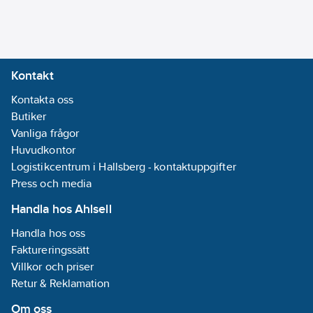
Artikelnummer:
1724005
65
mm
Lev.
CCT711119
artikelnr:
Märkdriftspänning:
Ean
230
V
Kontakt
3606481909794
artikelnr:
Bredd i antal
Materialklass
Kontakta oss
QH8811
modulmellanrum:
Butiker
0
Vanliga frågor
Huvudkontor
Kapslingsklass
Logistikcentrum i Hallsberg - kontaktuppgifter
(IP):
IP20
Press och media
Bussanslutning
Handla hos Ahlsell
ingår:
Ja
Handla hos oss
Bussystem
Faktureringssätt
EIB/KNX:
Nej
Villkor och priser
Bussystem
Retur & Reklamation
KNX-RF
(Radiofrekvens):
Om oss