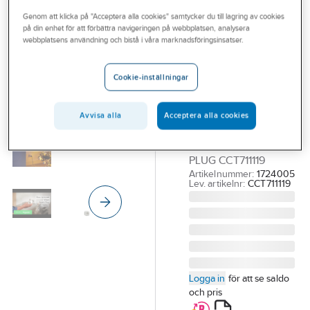
Outlet
Genom att klicka på "Acceptera alla cookies" samtycker du till lagring av cookies
på din enhet för att förbättra navigeringen på webbplatsen, analysera
SCHNEIDER ELECTRIC
Branscher
webbplatsens användning och bistå i våra marknadsföringsinsatser.
Smart plug 1-
Tjänster
vägs jordad
Cookie-inställningar
uttag Wiser
Vårt erbjudande
Zigbee
Aktuellt
Avvisa alla
Acceptera alla cookies
UTTAG 1-VÄGS
JORDAD SMART
PLUG CCT711119
Artikelnummer:
1724005
Lev. artikelnr:
CCT711119
Logga in
för att se saldo
och pris