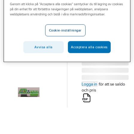
Genom att klicka på "Acceptera alla cookies" samtycker du till lagring av cookies
Outlet
på din enhet för att förbättra navigeringen på webbplatsen, analysera
ELSYS
webbplatsens användning och bistå i våra marknadsföringsinsatser.
Branscher
ADC Modul
Tjänster
ADC-MODUL
Cookie-inställningar
Artikelnummer:
0985059
Vårt erbjudande
Lev.
ELT-MOD-ADC
artikelnr:
Avvisa alla
Acceptera alla cookies
Aktuellt
Logga in
för att se saldo
och pris