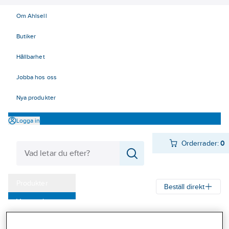
Om Ahlsell
Butiker
Hållbarhet
Jobba hos oss
Nya produkter
Logga in
Orderrader:
0
Produkter
Beställ direkt
Varumärken
Ahlsell
Produkter
El
Installationsmateriel 11-18
Kampanjer
17 Fastighetsautomation / IoT
LoRa
Tillbehör
Moduler