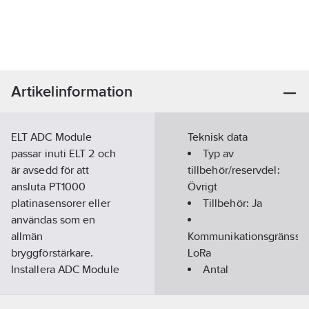
Artikelinformation
ELT ADC Module
Teknisk data
passar inuti ELT 2 och
Typ av
är avsedd för att
tillbehör/reservdel:
ansluta PT1000
Övrigt
platinasensorer eller
Tillbehör:
Ja
användas som en
allmän
Kommunikationsgränssnit
bryggförstärkare.
LoRa
Installera ADC Module
Antal
i ELT 2 för att kunna
ingångar
mäta extrema
analoga:
1