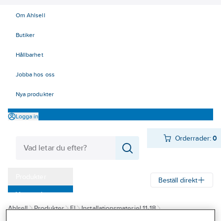
Om Ahlsell
Butiker
Hållbarhet
Jobba hos oss
Nya produkter
Logga in
Orderrader:
0
Produkter
Beställ direkt
Varumärken
Ahlsell
Produkter
El
Installationsmateriel 11-18
Kampanjer
17 Fastighetsautomation / IoT
LoRa
Sensorer