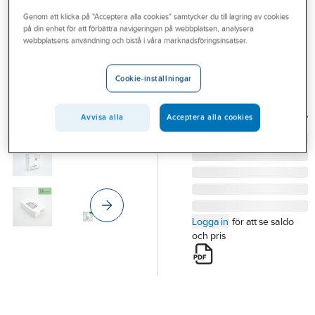
Outlet
Genom att klicka på "Acceptera alla cookies" samtycker du till lagring av cookies
på din enhet för att förbättra navigeringen på webbplatsen, analysera
SMALL DATA GARDEN
Branscher
webbplatsens användning och bistå i våra marknadsföringsinsatser.
IOTSU CO2 E Ink
Tjänster
IOTSU® CO2 E INK
Cookie-inställningar
FOR LORAWAN®
Vårt erbjudande
IOTSU L3 AQ05 EPD01
Bli kund
Artikelnummer:
98360306
Avvisa alla
Acceptera alla cookies
Lev. artikelnr:
30006
Aktuellt
Logga in
för att se saldo
och pris