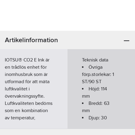
Artikelinformation
IOTSU® CO2 E Ink är
Teknisk data
en trådlös enhet för
Övriga
inomhusbruk som är
förp.storlekar:
1
utformad för att mäta
ST/90 ST
luftkvalitet i
Höjd:
114
övervakningssyfte.
mm
Luftkvaliteten bedöms
Bredd:
63
som en kombination
mm
av temperatur,
Djup:
30
luftfuktighet och
mm
koncentration av
Färg:
Vit