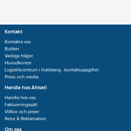
efter behov med hjälp
av nedladdningar.
IOTSU® CO2 E Ink
använder den globala
Kontakt
LoRaWAN®
nätverksanslutningen.
Kontakta oss
Det finns inget behov
Butiker
av extern
Vanliga frågor
strömförsörjning.
Huvudkontor
Beroende på
Logistikcentrum i Hallsberg - kontaktuppgifter
sändningsinställningar
Press och media
och miljöfaktorer kan
Handla hos Ahlsell
enhetens batteri räcka
Handla hos oss
i 5 år.
Faktureringssätt
Artikelnummer:
98360306
Villkor och priser
Lev. artikelnr:
30006
Retur & Reklamation
Ean
06429811297135
artikelnr:
Om oss