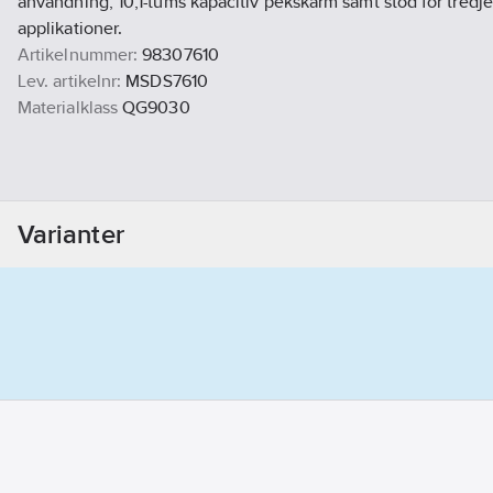
användning, 10,1-tums kapacitiv pekskärm samt stöd för tredje
applikationer.
Artikelnummer:
98307610
Lev. artikelnr:
MSDS7610
Materialklass
QG9030
Varianter