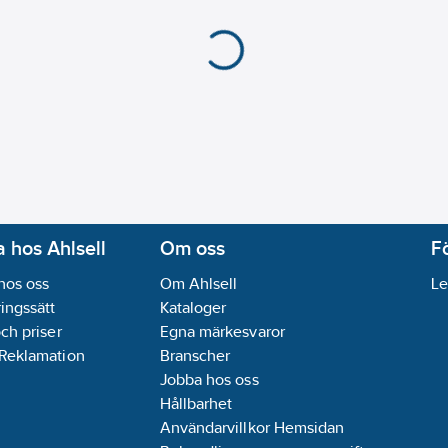
 hos Ahlsell
Om oss
F
hos oss
Om Ahlsell
Le
ingssätt
Kataloger
och priser
Egna märkesvaror
 Reklamation
Branscher
Jobba hos oss
Hållbarhet
Användarvillkor Hemsidan