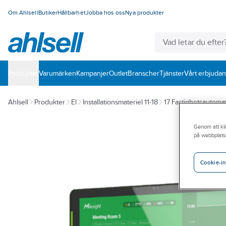
Om Ahlsell
Butiker
Hållbarhet
Jobba hos oss
Nya produkter
Produkter
Varumärken
Kampanjer
Outlet
Branscher
Tjänster
Vårt erbjuda
Ahlsell
Produkter
El
Installationsmateriel 11-18
17 Fastighetsautomat
Genom att kli
på webbplats
Cookie-in