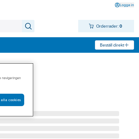
Logga in
Orderrader:
0
Beställ direkt
ra navigeringen
® MSDS7610
 alla cookies