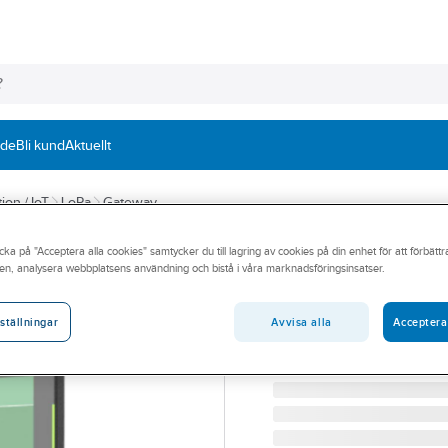
nde
Bli kund
Aktuellt
ion / IoT
LoRa
Gateway
cka på "Acceptera alla cookies" samtycker du till lagring av cookies på din enhet för att förbätt
MILESIGHT
en, analysera webbplatsens användning och bistå i våra marknadsföringsinsatser.
IoT Display
IOT DISPLAY LORAWAN
Avvisa alla
Acceptera
ställningar
Artikelnummer:
98307610
Lev. artikelnr:
MSDS7610