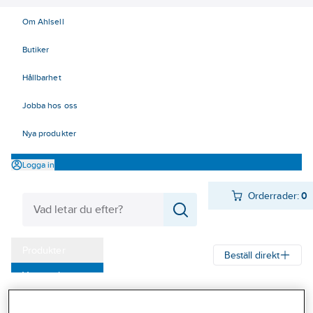
Om Ahlsell
Butiker
Hållbarhet
Jobba hos oss
Nya produkter
Logga in
Orderrader:
0
Produkter
Beställ direkt
Varumärken
Ahlsell
Produkter
El
Installationsmateriel 11-18
Kampanjer
17 Fastighetsautomation / IoT
LoRa
Aktorer