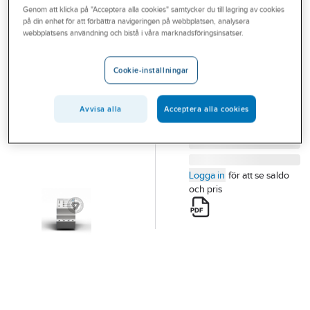
Genom att klicka på "Acceptera alla cookies" samtycker du till lagring av cookies
Outlet
på din enhet för att förbättra navigeringen på webbplatsen, analysera
webbplatsens användning och bistå i våra marknadsföringsinsatser.
Relä LR210, RFID
Branscher
LR210 RELÄ V2
Tjänster
Artikelnummer:
98362120
Cookie-inställningar
Lev. artikelnr:
7010020
Vårt erbjudande
Avvisa alla
Acceptera alla cookies
Bli kund
Aktuellt
Logga in
för att se saldo
och pris