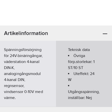
Artikelinformation
Spänningsförsörjning
Teknisk data
för 24V-binäringångar,
Övriga
väderstation 4-kanal
förp.storlekar:
1
DIN-K,
ST/10 ST
analogingångsmodul
Uteffekt:
24
4-kanal DIN,
W
regnsensor,
vindsensor 0-10V med
Utgångsspänning,
värme.
inställbar:
Nej
Artikelnummer:
1758225
Utspänning
Lev.
stabiliserad: