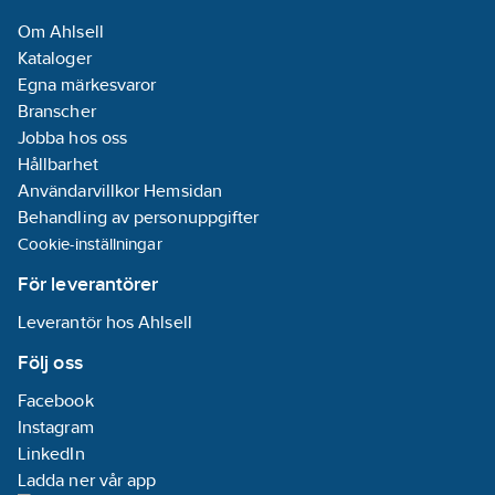
(EN ISO 13849-
Om Ahlsell
1):
Ingen
Kataloger
Lämplig för
Egna märkesvaror
montage på
Branscher
skena:
Nej
Jobba hos oss
Hållbarhet
Kapslingsklass
Användarvillkor Hemsidan
(IP):
IP20
Behandling av personuppgifter
Stabiliserad:
Cookie-inställningar
Nej
Typ av
För leverantörer
elanslutning:
Leverantör hos Ahlsell
Skruvanslutning
Typ av
Följ oss
matningsspänning:
Facebook
AC
Instagram
LinkedIn
Väggmontage
Ladda ner vår app
möjligt:
Nej