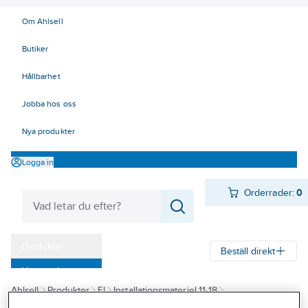
Om Ahlsell
Butiker
Hållbarhet
Jobba hos oss
Nya produkter
Logga in
Orderrader:
0
Produkter
Beställ direkt
Varumärken
Ahlsell
Produkter
El
Installationsmateriel 11-18
Kampanjer
17 Fastighetsautomation / IoT
KNX
Spänningsförsörjning