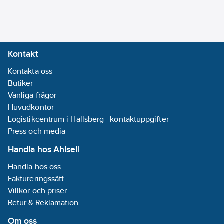
Kortslutningssäker:
Nej
Lämplig för
säkerhetsfunktioner:
Kontakt
Nej
Kontakta oss
Lämplig för
Butiker
elcentral
Vanliga frågor
(normutförande):
Huvudkontor
Ja
Logistikcentrum i Hallsberg - kontaktuppgifter
Press och media
Märkmatningsspänning
AC 50 Hz:
207-
Handla hos Ahlsell
253
V
Handla hos oss
Faktureringssätt
Märkmatningsspänning
Villkor och priser
AC 60 Hz:
207-
Retur & Reklamation
253
V
Prestanda
Om oss