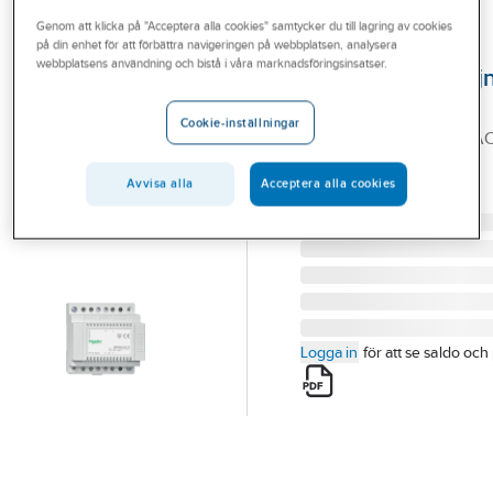
Outlet
Genom att klicka på "Acceptera alla cookies" samtycker du till lagring av cookies
på din enhet för att förbättra navigeringen på webbplatsen, analysera
SCHNEIDER ELECTRIC
Branscher
webbplatsens användning och bistå i våra marknadsföringsinsatser.
Spänningsförsärj
Tjänster
AC, Schneider
Cookie-inställningar
SPÄNN FÖRSÖRJ 24V AC
Vårt erbjudande
KNX
Aktuellt
Avvisa alla
Acceptera alla cookies
Artikelnummer:
1758225
Lev. artikelnr:
MTN663529
Logga in
för att se saldo och 