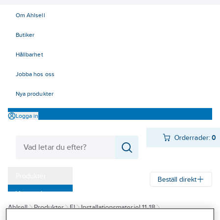
Om Ahlsell
Butiker
Hållbarhet
Jobba hos oss
Nya produkter
Logga in
Orderrader:
0
Produkter
Beställ direkt
Varumärken
Ahlsell
Produkter
El
Installationsmateriel 11-18
Kampanjer
17 Fastighetsautomation / IoT
KNX
Spänningsförsörjning