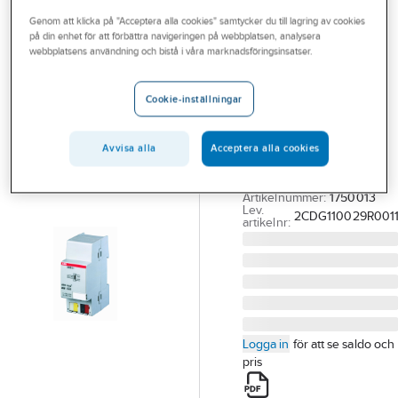
Outlet
Genom att klicka på "Acceptera alla cookies" samtycker du till lagring av cookies
på din enhet för att förbättra navigeringen på webbplatsen, analysera
ABB
Branscher
webbplatsens användning och bistå i våra marknadsföringsinsatser.
Drossel 500 mA
Tjänster
för DIN-montage
Cookie-inställningar
KNX, ABB
Vårt erbjudande
DROSSEL F EXTRA
Aktuellt
Avvisa alla
Acceptera alla cookies
LINJE/STRÖMF
2CDG110029R0011
Artikelnummer:
1750013
Lev.
2CDG110029R001
artikelnr:
Logga in
för att se saldo och
pris