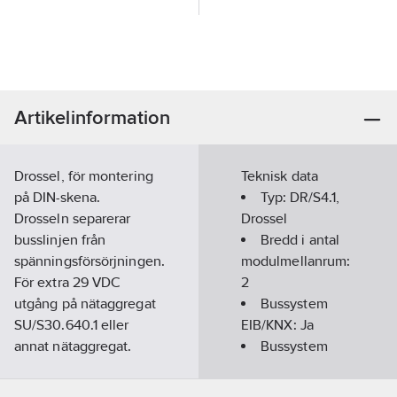
Artikelinformation
Drossel, för montering
Teknisk data
på DIN-skena.
Typ:
DR/S4.1,
Drosseln separerar
Drossel
busslinjen från
Bredd i antal
spänningsförsörjningen.
modulmellanrum:
För extra 29 VDC
2
utgång på nätaggregat
Bussystem
SU/S30.640.1 eller
EIB/KNX:
Ja
annat nätaggregat.
Bussystem
Artikelnummer:
1750013
KNX-RF
Lev.
(Radiofrekvens):