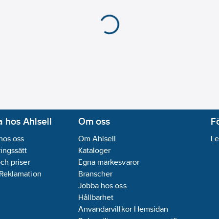
Bussystem Powernet
Bussystem Radiofrek
Materialkvalitet:
Term
Material:
Plast
Ytskydd:
Obehandlad
Typ av yta:
Matt
Inställbart ljusvärde:
J
Underkrypningsskydd
Husdjursimmun (Djur
Trappljuskontroll:
Nej
 hos Ahlsell
Om oss
F
Teach-funktion för sv
Frånkopplingsfördröjn
hos oss
Om Ahlsell
Le
RAL-nummer (liknand
ingssätt
Kataloger
Transparent:
Ja
och priser
Egna märkesvaror
Driftlägesomkopplare
 Reklamation
Branscher
Dubbelriktad radiofr
Jobba hos oss
DALI-2 certified:
Nej
Hållbarhet
Bakgrundsövervaknin
Användarvillkor Hemsidan
Bussystem KNX Secu