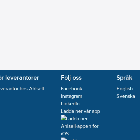
:
Nej
vens:
Nej
oplast
a
:
Nej
zon):
Nej
ör leverantörer
Följ oss
Språk
arsvärdesluminositet:
Nej
ing, självinstruerande:
Nej
verantör hos Ahlsell
Facebook
English
e):
9005
Instagram
Svenska
LinkedIn
:
Nej
Ladda ner vår app
ekvens:
Nej
g:
Nej
re:
Nej