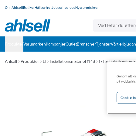
Om Ahlsell
Butiker
Hållbarhet
Jobba hos oss
Nya produkter
Produkter
Varumärken
Kampanjer
Outlet
Branscher
Tjänster
Vårt erbjuda
Ahlsell
Produkter
El
Installationsmateriel 11-18
17 Fastighetsautomat
Genom att kli
på webbplats
Cookie-in