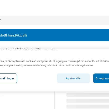
nde
Bli kund
Aktuellt
ion / IoT
KNX
Rörelse/Närvarovakter
cka på "Acceptera alla cookies" samtycker du till lagring av cookies på din enhet för att förbätt
ESYLUX
en, analysera webbplatsens användning och bistå i våra marknadsföringsinsatser.
Närvarodetektor
NÄRVARODETEKTOR 8 MI
Avvisa alla
Acceptera
ställningar
Artikelnummer:
1740286
Lev. artikelnr:
EP10426209