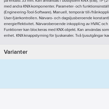
på endast 33 mm. Kan användas i bussystem KNX (EIB), TP (2-
med andra KNX-komponenter. Parameter- och funktionsinställ
(Engineering-Tool-Software). Manuell, temporär till-/frånkop
User-fjärrkontrollen. Närvaro- och dagsljusberoende konstantl
energieffektivitet. Närvaroberoende inkoppling av HVAC och 
Funktioner kan blockeras med KNX-objekt. Kan användas som "
enhet. KNX-knappstyrning för ljuskanaler. Två ljusutgångar ka
orienteringsljus (10% - 50%). Nattljusfunktion för intern detek
Artikelnummer:
1740286
Varianter
Lev. artikelnr:
EP10426209
Ean artikelnr:
4015120426209
Materialklass
QG470B