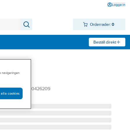
Logga in
Orderrader:
0
Beställ direkt
ra navigeringen
 Mini
NI KNX BK EP10426209
 alla cookies