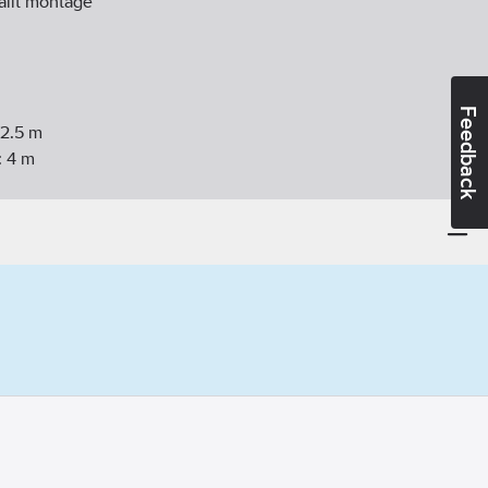
fällt montage
Feedback
2.5
m
:
4
m
 golv:
8
m
sontell från/till:
180-360
°
ikal från/till:
53-106
°
720
min
0
s
:
3
m
Ja
gen
diofrekvens):
Nej
:
Ja
 installationsdosa:
45
mm