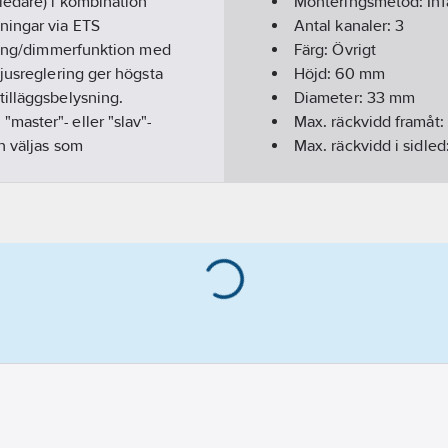
ledare) i kombination
Monteringsmetod:
In
ningar via ETS
Antal kanaler:
3
pling/dimmerfunktion med
Färg:
Övrigt
jusreglering ger högsta
Höjd:
60
mm
tilläggsbelysning.
Diameter:
33
mm
master"- eller "slav"-
Max. räckvidd framåt:
n väljas som
Max. räckvidd i sidled
tor-LED.
Diameter räckvidd på
Detekteringsvinkel hori
Detekteringsvinkel vert
Max. inkopplingstid:
Min. inkopplingstid:
3
Optimal montagehöjd
Bussystem EIB/KNX:
Bussystem övriga:
In
Bussystem KNX-RF (Ra
Bussanslutning ingår
Minsta djup på infälld
Bussystem LON:
Nej