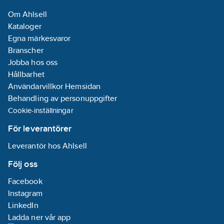
Om Ahlsell
Kapslingsklass
Kataloger
(IP):
IP30
Egna märkesvaror
Serie:
easy-
Branscher
KNX, ETS
Jobba hos oss
Minsta djup
Hållbarhet
på infälld
Användarvillkor Hemsidan
installationsdosa:
Behandling av personuppgifter
40
mm
Cookie-inställningar
Effektförbrukning:
För leverantörer
7
W
Leverantör hos Ahlsell
REACH
Datum:
2025-11-
Följ oss
13
Facebook
REACH
Instagram
Informationsplikt:
LinkedIn
Nej
Ladda ner vår app