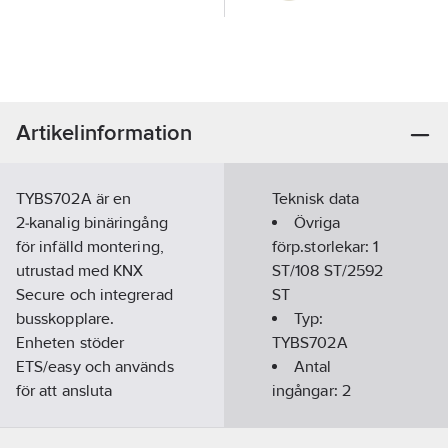
Artikelinformation
TYBS702A är en
Teknisk data
2‑kanalig binäringång
Övriga
för infälld montering,
förp.storlekar:
1
utrustad med KNX
ST/108 ST/2592
Secure och integrerad
ST
busskopplare.
Typ:
Enheten stöder
TYBS702A
ETS/easy och används
Antal
för att ansluta
ingångar:
2
tryckknappar, brytare
Inspänning:
eller potentialfria
3.3
V