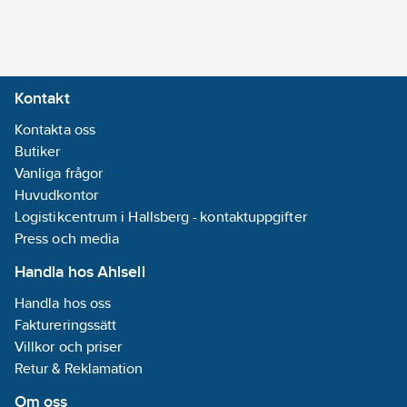
LON:
Nej
Bussystem
Powernet:
Nej
Bussystem
Kontakt
Radiofrekvens:
Kontakta oss
Nej
Butiker
Bussystem
Vanliga frågor
övriga:
Ingen
Huvudkontor
Genererar
Logistikcentrum i Hallsberg - kontaktuppgifter
signalspänning:
Press och media
Nej
LED-
Handla hos Ahlsell
styrning:
Nej
Handla hos oss
Med LED-
Faktureringssätt
indikering:
Ja
Villkor och priser
Retur & Reklamation
Monteringsmetod:
Infällt montage
Om oss