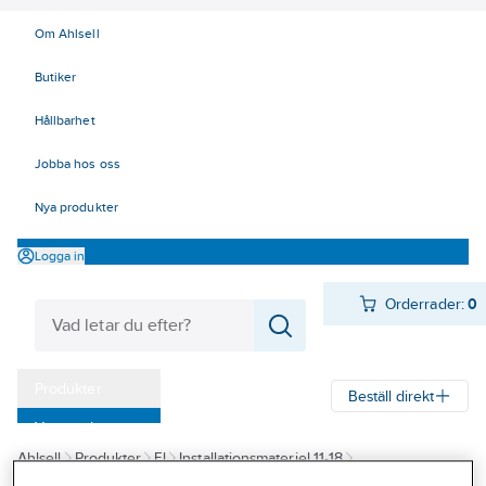
Om Ahlsell
Butiker
Hållbarhet
Jobba hos oss
Nya produkter
Logga in
Orderrader:
0
Produkter
Beställ direkt
Varumärken
Ahlsell
Produkter
El
Installationsmateriel 11-18
Kampanjer
17 Fastighetsautomation / IoT
KNX
KNX Hager
easy-KNX