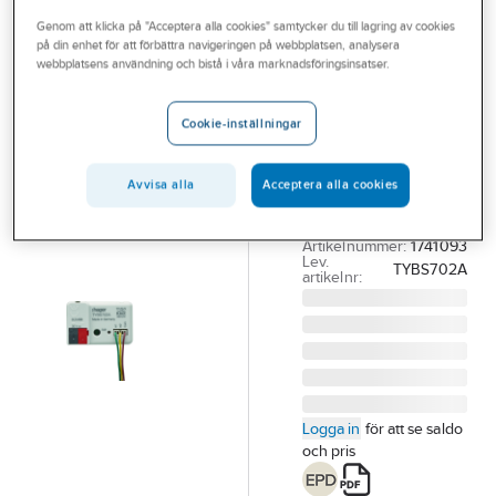
Outlet
Genom att klicka på "Acceptera alla cookies" samtycker du till lagring av cookies
på din enhet för att förbättra navigeringen på webbplatsen, analysera
HAGER
Branscher
webbplatsens användning och bistå i våra marknadsföringsinsatser.
Sensoringång
Tjänster
TYBS7
Cookie-inställningar
dosmontage
Vårt erbjudande
SENSOR 2
Aktuellt
Avvisa alla
Acceptera alla cookies
ING.DOSMONTAGE.
KNX TYBS702A
Artikelnummer:
1741093
Lev.
TYBS702A
artikelnr:
Logga in
för att se saldo
och pris