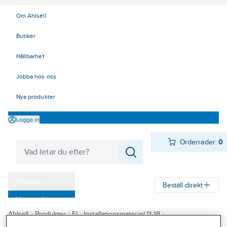
Om Ahlsell
Butiker
Hållbarhet
Jobba hos oss
Nya produkter
Logga in
Orderrader:
0
Produkter
Beställ direkt
Varumärken
Ahlsell
Produkter
El
Installationsmateriel 11-18
Kampanjer
17 Fastighetsautomation / IoT
KNX
Jalusiaktorer