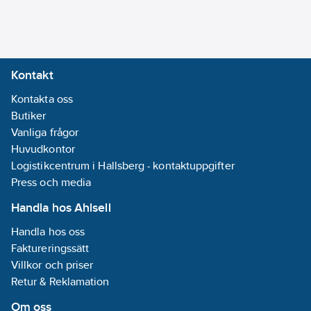
central- och
KNX-RF
blockfunktioner.
(Radiofrekvens):
Prioritet/tvingad drift
Nej
med automatisk
Bussystem
Kontakt
utlösningstid.
LON:
Nej
Justerbart beteende
Kontakta oss
Bussystem
vid
Butiker
övriga:
Ingen
bussspänningsåtergång.
Vanliga frågor
Bussystem
Funktioner Binära
Huvudkontor
Powernet:
Nej
ingångar: För att
Logistikcentrum i Hallsberg - kontaktuppgifter
Bussystem
ansluta tryckknappar
Press och media
Radiofrekvens:
eller
Nej
Handla hos Ahlsell
fönster/hjälpkontakter.
Manuell
Handla hos oss
Integrerad utvärdering
styrning/handaktivering:
Faktureringssätt
av Windows-
Nej
Villkor och priser
kontakterna.
Med LED-
Retur & Reklamation
Justerbart
indikering:
Nej
överföringsbeteende
Om oss