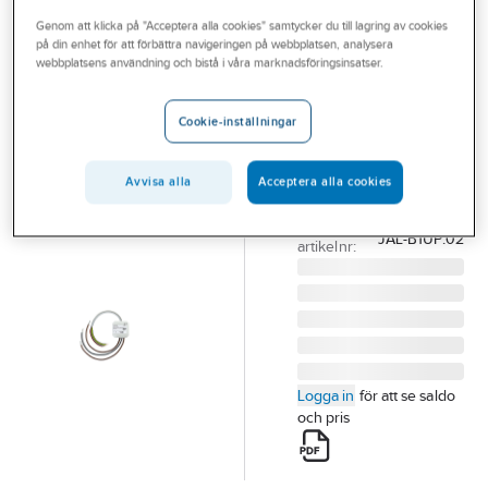
Outlet
Genom att klicka på "Acceptera alla cookies" samtycker du till lagring av cookies
på din enhet för att förbättra navigeringen på webbplatsen, analysera
MDT
Branscher
webbplatsens användning och bistå i våra marknadsföringsinsatser.
Jalusiaktor 1k
Tjänster
6A 230V
Cookie-inställningar
4ingångar
Vårt erbjudande
JALUSIAKTOR 1K 6A
Bli kund
Avvisa alla
Acceptera alla cookies
230V 4XIN
Aktuellt
Artikelnummer:
1740909
Lev.
JAL-B1UP.02
artikelnr:
Logga in
för att se saldo
och pris