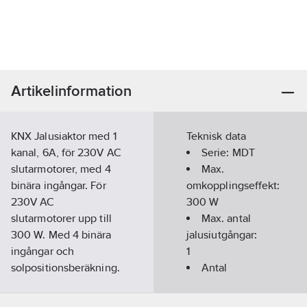
Artikelinformation
KNX Jalusiaktor med 1
Teknisk data
kanal, 6A, för 230V AC
Serie:
MDT
slutarmotorer, med 4
Max.
binära ingångar. För
omkopplingseffekt:
230V AC
300
W
slutarmotorer upp till
Max. antal
300 W. Med 4 binära
jalusiutgångar:
ingångar och
1
solpositionsberäkning.
Antal
Jalusifunktioner:
ingångar:
4
Praktisk