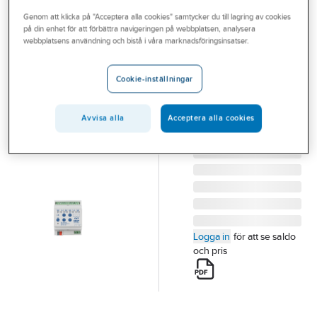
Outlet
Genom att klicka på "Acceptera alla cookies" samtycker du till lagring av cookies
på din enhet för att förbättra navigeringen på webbplatsen, analysera
MDT
Branscher
webbplatsens användning och bistå i våra marknadsföringsinsatser.
Jalusiaktor 8A
Tjänster
24V DC
Cookie-inställningar
JALUSIAKTOR 4K 8A
Vårt erbjudande
24V DC
Aktuellt
Avvisa alla
Acceptera alla cookies
Artikelnummer:
1740904
Lev.
JAL-0410D.02
artikelnr:
Logga in
för att se saldo
och pris