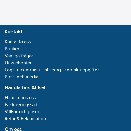
central- och
Avtagbar
blockfunktioner.
bussmodul:
Nej
Beteende efter larm
Bussystem
och låsning separat
KNX-RF
Kontakt
konfigurerbart.
(Radiofrekvens):
Prioritet/tvingad drift
Kontakta oss
Nej
med automatisk
Butiker
Bussystem
utlösningstid. För
Vanliga frågor
LON:
Nej
matning av 24 V DC-
Huvudkontor
Bussystem
motorer med 2
Logistikcentrum i Hallsberg - kontaktuppgifter
övriga:
Ingen
anslutningar.
Press och media
Bussystem
Integrerad
Powernet:
Nej
Handla hos Ahlsell
kommutatorkrets.
Bussystem
Handla hos oss
Justerbart beteende
Radiofrekvens:
Faktureringssätt
vid
Nej
Villkor och priser
bussspänningsbortfall/retur.
Manuell
Retur & Reklamation
Snabb nedladdning av
styrning/handaktivering:
applikationer (stöd för
Ja
Om oss