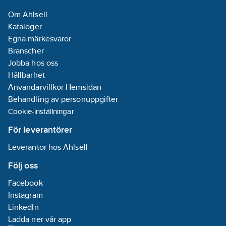
lång ram för ETS5). 3
Med LED-
Om Ahlsell
års garanti.
indikering:
Ja
Kataloger
Artikelnummer:
1740904
Egna märkesvaror
Lev.
Bussanslutning
JAL-0410D.02
Branscher
artikelnr:
ingår:
Ja
Jobba hos oss
Ean
4251916130619
Hållbarhet
artikelnr:
Monteringsmetod:
Användarvillkor Hemsidan
Materialklass
QG2800
DRA (DIN-rail
Behandling av personuppgifter
adapter)
Cookie-inställningar
Kapslingsklass
För leverantörer
(IP):
IP20
Leverantör hos Ahlsell
REACH
Datum:
2023-
Följ oss
09-19
Facebook
REACH
Instagram
Informationsplikt:
LinkedIn
Nej
Ladda ner vår app