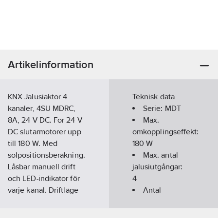
Artikelinformation
KNX Jalusiaktor 4
Teknisk data
kanaler, 4SU MDRC,
Serie:
MDT
8A, 24 V DC. För 24 V
Max.
DC slutarmotorer upp
omkopplingseffekt:
till 180 W. Med
180
W
solpositionsberäkning.
Max. antal
Låsbar manuell drift
jalusiutgångar:
och LED-indikator för
4
varje kanal. Driftläge
Antal
persienn/jalusi.
ingångar:
0
Praktisk