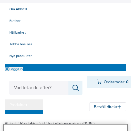
Om Ahlsell
Butiker
Hållbarhet
Jobba hos oss
Nya produkter
Logga in
Orderrader:
0
Produkter
Beställ direkt
Varumärken
Ahlsell
Produkter
El
Installationsmateriel 11-18
Kampanjer
17 Fastighetsautomation / IoT
KNX
Jalusiaktorer