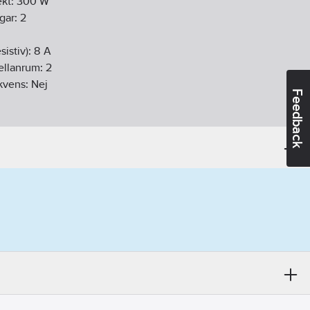
ekt:
300
W
ngar:
2
istiv):
8
A
ellanrum:
2
ekvens:
Nej
Feedback
45
W
on:
Nej
Ja
Nej
diofrekvens):
Nej
gen
:
Nej
vens:
Nej
daktivering:
Ja
Ja
:
Ja