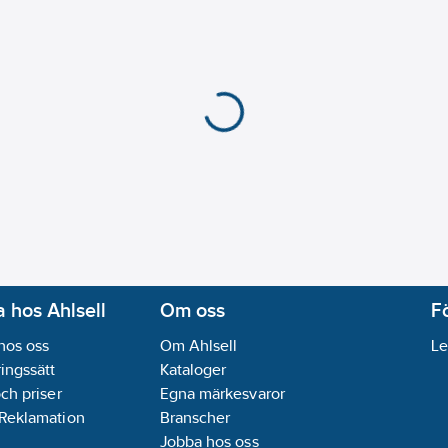
Monteringsmetod:
DR
Kapslingsklass (IP):
IP
REACH Datum:
2023-
REACH Informationspl
 hos Ahlsell
Om oss
F
hos oss
Om Ahlsell
Le
ingssätt
Kataloger
och priser
Egna märkesvaror
 Reklamation
Branscher
Jobba hos oss