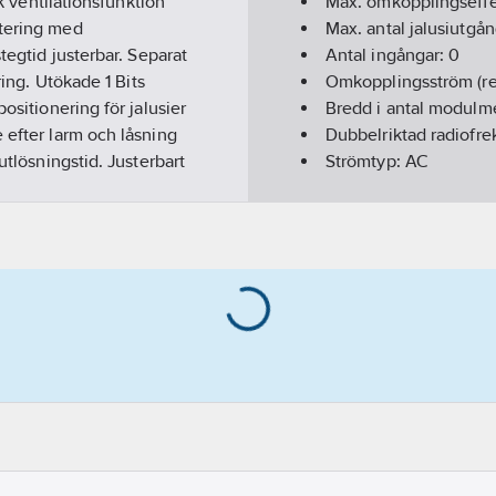
sk ventilationsfunktion
Max. omkopplingseff
stering med
Max. antal jalusiutgå
tegtid justerbar. Separat
Antal ingångar:
0
ring. Utökade 1 Bits
Omkopplingsström (res
ositionering för jalusier
Bredd i antal modulm
 efter larm och låsning
Dubbelriktad radiofr
utlösningstid. Justerbart
Strömtyp:
AC
r en L-anslutning. Snabb
Effektförbrukning:
0.
s garanti.
Med omkopplarfunkti
Bussystem EIB/KNX:
Avtagbar bussmodul:
Bussystem KNX-RF (Ra
Bussystem LON:
Nej
Bussystem övriga:
In
Bussystem Powernet
Bussystem Radiofrek
Manuell styrning/han
Med LED-indikering:
Bussanslutning ingår