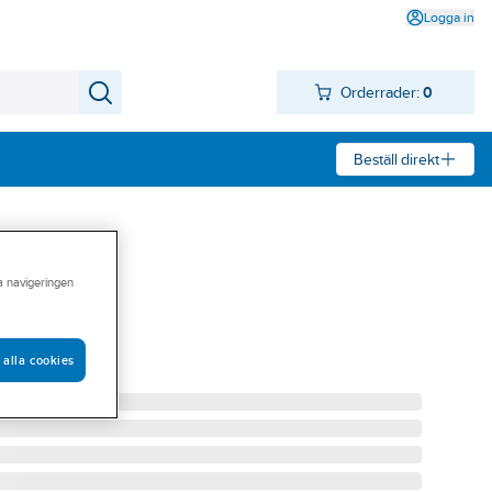
Logga in
Orderrader:
0
Beställ direkt
ra navigeringen
230V
0V
 alla cookies