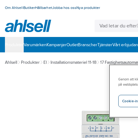
Om Ahlsell
Butiker
Hållbarhet
Jobba hos oss
Nya produkter
Produkter
Varumärken
Kampanjer
Outlet
Branscher
Tjänster
Vårt erbjuda
Ahlsell
Produkter
El
Installationsmateriel 11-18
17 Fastighetsautomat
Genom att kli
på webbplats
Cookie-in