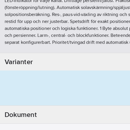
LED-indikator för varje kanal. Driftläge persienn/jalusi. Prakti
(fönsteröppning/lutning). Automatisk solavskärmning/spjälju
solpositionsberäkning. Res-, paus-vid-växling av riktning och s
restid för upp och ner justerbar. Spetsdrift för exakt positione
automatiska positioner och logiska funktioner. 1 Byte absolut p
och persienner. Larm-, central- och blockfunktioner. Beteende
separat konfigurerbart. Prioritet/tvingad drift med automatisk 
beteende vid bussspänningsbortfall/retur. Två kontakter dela
nedladdning av applikationer (stöd för lång ram för ETS5). 3 år
Varianter
Artikelnummer:
1740902
Lev. artikelnr:
JAL-0210.02
Ean artikelnr:
4251916130596
Materialklass
QG2800
Dokument