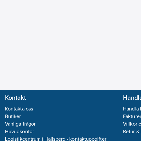
Kontakt
Handla
Kontakta oss
Handla 
Butiker
Fakturer
Vanliga frågor
Villkor 
Huvudkontor
Retur &
Logistikcentrum i Hallsberg - kontaktuppgifter