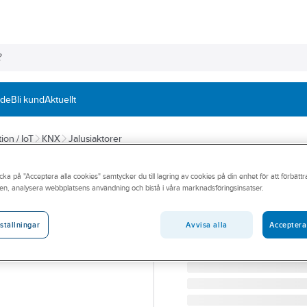
nde
Bli kund
Aktuellt
ion / IoT
KNX
Jalusiaktorer
MDT
cka på "Acceptera alla cookies" samtycker du till lagring av cookies på din enhet för att förbätt
Jalusiaktor 8A 
en, analysera webbplatsens användning och bistå i våra marknadsföringsinsatser.
JALUSIAKTOR 2K 8A 23
Artikelnummer:
1740902
Avvisa alla
Acceptera
ställningar
Lev. artikelnr:
JAL-0210.02