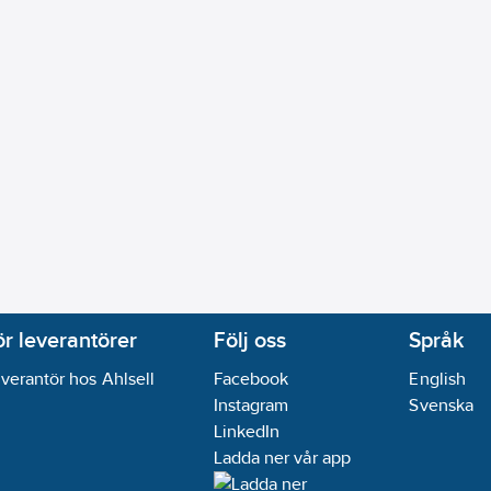
A (DIN-rail adapter)
20
09-19
ikt:
Nej
ör leverantörer
Följ oss
Språk
verantör hos Ahlsell
Facebook
English
Instagram
Svenska
LinkedIn
Ladda ner vår app