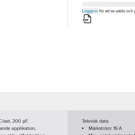
Logga in
för att se saldo och 
last, 200 µF,
Teknisk data
tande applikation.
Märkström:
16
A