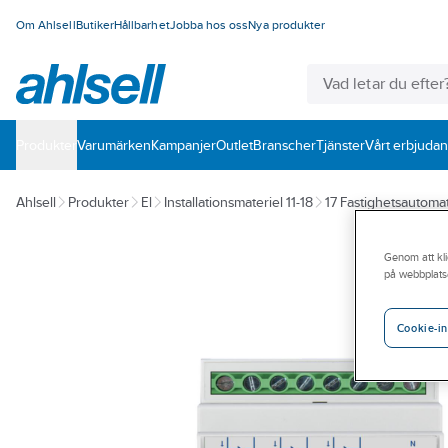
Om Ahlsell
Butiker
Hållbarhet
Jobba hos oss
Nya produkter
Produkter
Varumärken
Kampanjer
Outlet
Branscher
Tjänster
Vårt erbjuda
Ahlsell
Produkter
El
Installationsmateriel 11-18
17 Fastighetsautomat
Genom att kli
på webbplats
Cookie-in