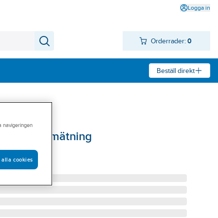
Logga in
Orderrader:
0
Beställ direkt
ra navigeringen
30V effektmätning
V EFFEKTMÄT
 alla cookies