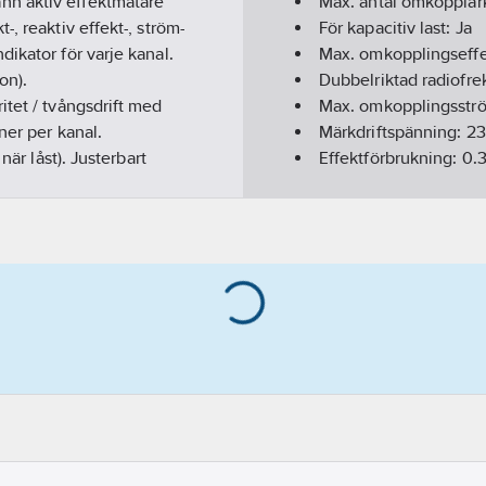
nn aktiv effektmätare
Max. antal omkopplar
, reaktiv effekt-, ström-
För kapacitiv last:
Ja
ikator för varje kanal.
Max. omkopplingseff
on).
Dubbelriktad radiofr
itet / tvångsdrift med
Max. omkopplingsstr
ner per kanal.
Märkdriftspänning:
2
när låst). Justerbart
Effektförbrukning:
0.
parerade, 4 mm² / 2 x 2,5
Bredd i antal modulm
Bussanslutning ingår
Bussystem EIB/KNX:
Bussystem KNX-RF (Ra
Bussystem LON:
Nej
Bussystem Powernet
Bussystem Radiofrek
Bussystem övriga:
In
Kan byggas ut med m
Manuell styrning/han
Med LED-indikering:
Monteringsmetod:
DR