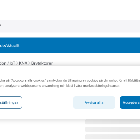
nde
Aktuellt
ion / IoT
KNX
Brytaktorer
MDT
cka på "Acceptera alla cookies" samtycker du till lagring av cookies på din enhet för att förbätt
Brytaktor 16A 2
en, analysera webbplatsens användning och bistå i våra marknadsföringsinsatser.
BRYTAKTOR 3X16A 230
Artikelnummer:
1740771
Avvisa alla
Acceptera
ställningar
Lev. artikelnr:
AZI-0316.03