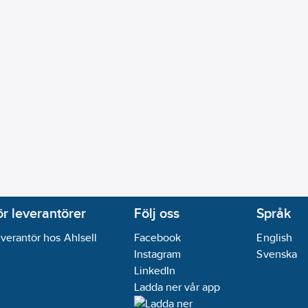
as:
Ja
20
Nej
09-19
ikt:
Nej
ör leverantörer
Följ oss
Språk
verantör hos Ahlsell
Facebook
English
Instagram
Svenska
LinkedIn
Ladda ner vår app