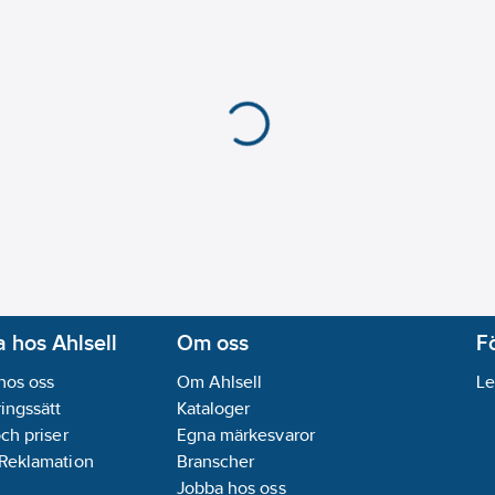
Olika faser kan anslut
Kapslingsklass (IP):
IP
Serie:
MDT
Avtagbar bussmodul:
REACH Datum:
2023-
REACH Informationspl
 hos Ahlsell
Om oss
F
hos oss
Om Ahlsell
Le
ingssätt
Kataloger
och priser
Egna märkesvaror
 Reklamation
Branscher
Jobba hos oss