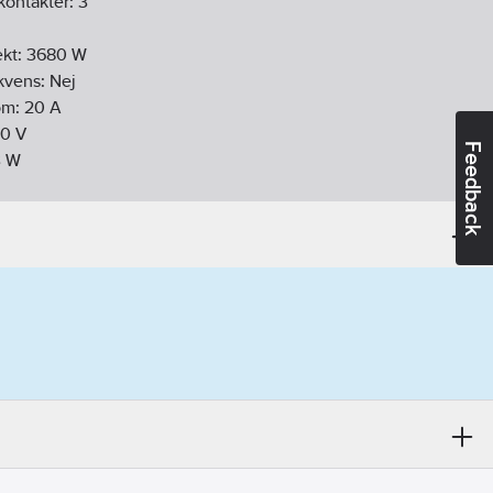
kontakter:
3
ekt:
3680
W
ekvens:
Nej
öm:
20
A
30
V
Feedback
3
W
ellanrum:
4
:
Ja
Ja
diofrekvens):
Nej
:
Nej
vens:
Nej
gen
oduler:
Nej
daktivering:
Ja
Ja
A (DIN-rail adapter)