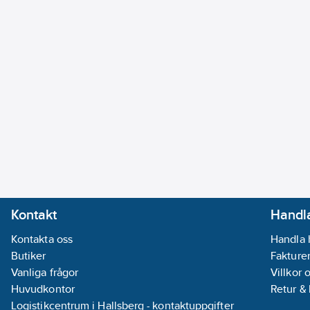
Kontakt
Handla
Kontakta oss
Handla 
Butiker
Fakturer
Vanliga frågor
Villkor 
Huvudkontor
Retur &
Logistikcentrum i Hallsberg - kontaktuppgifter