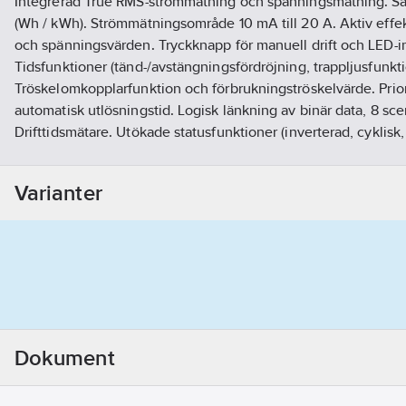
Integrerad True RMS-strömmätning och spänningsmätning. Sa
(Wh / kWh). Strömmätningsområde 10 mA till 20 A. Aktiv effekt-
och spänningsvärden. Tryckknapp för manuell drift och LED-ind
Tidsfunktioner (tänd-/avstängningsfördröjning, trappljusfunkti
Tröskelomkopplarfunktion och förbrukningströskelvärde. Prior
automatisk utlösningstid. Logisk länkning av binär data, 8 sce
Drifttidsmätare. Utökade statusfunktioner (inverterad, cyklisk, 
beteende vid bussspänningsfel / -retur. Alla L-anslutningar se
mm² anslutningsplintar. 3 års garanti.
Varianter
Artikelnummer:
1740771
Lev. artikelnr:
AZI-0316.03
Ean artikelnr:
4251916130855
Materialklass
QG2800
Dokument