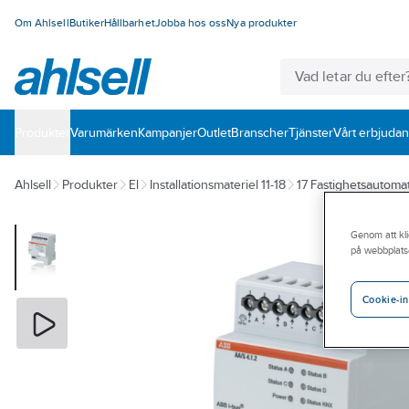
Om Ahlsell
Butiker
Hållbarhet
Jobba hos oss
Nya produkter
Produkter
Varumärken
Kampanjer
Outlet
Branscher
Tjänster
Vårt erbjuda
Ahlsell
Produkter
El
Installationsmateriel 11-18
17 Fastighetsautomat
Genom att kli
på webbplats
Cookie-in