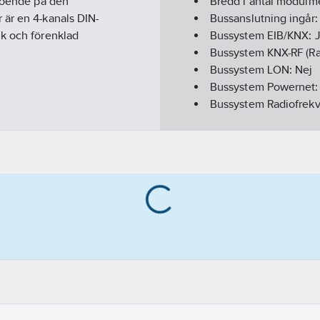
eroende på den
Bredd i antal modulm
 är en 4-kanals DIN-
Bussanslutning ingår
ik och förenklad
Bussystem EIB/KNX:
Bussystem KNX-RF (Ra
Bussystem LON:
Nej
Bussystem Powernet
Bussystem Radiofrek
Med LED-indikering:
Modell/Utförande:
Ba
Monteringsmetod:
DR
Utspänning:
0
V
Kapslingsklass (IP):
IP
Utgångsström från/till
Bussystem övriga:
In
Minsta djup på infälld
REACH Datum:
2024-
REACH Informationspl