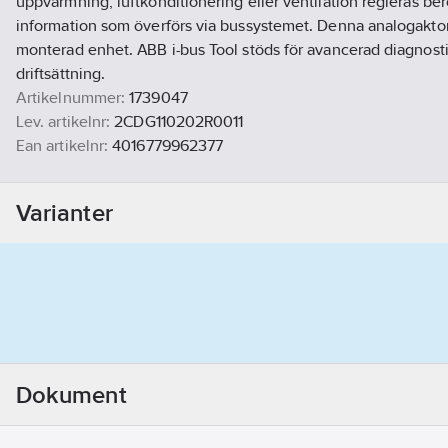
uppvärmning, luftkonditionering eller ventilation regleras b
information som överförs via bussystemet. Denna analogaktor
monterad enhet. ABB i-bus Tool stöds för avancerad diagnost
driftsättning.
Artikelnummer:
1739047
Lev. artikelnr:
2CDG110202R0011
Ean artikelnr:
4016779962377
Materialklass
QG150B
Varianter
Dokument