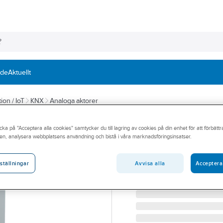
nde
Aktuellt
ion / IoT
KNX
Analoga aktorer
ABB
cka på "Acceptera alla cookies" samtycker du till lagring av cookies på din enhet för att förbätt
Analogaktor 4-
en, analysera webbplatsens användning och bistå i våra marknadsföringsinsatser.
ANALOGAKTOR 4-KANAL 
Artikelnummer:
1739047
Avvisa alla
Acceptera
ställningar
Lev. artikelnr:
2CDG110202R