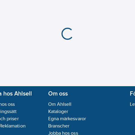
 hos Ahlsell
Om oss
F
hos oss
Om Ahlsell
Le
ingssätt
Kataloger
och priser
Egna märkesvaror
 Reklamation
Branscher
Jobba hos oss