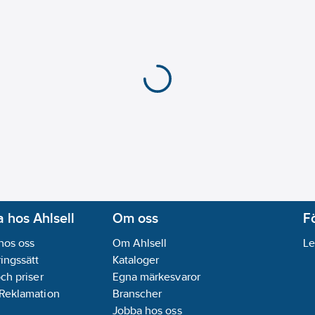
 hos Ahlsell
Om oss
F
hos oss
Om Ahlsell
Le
ingssätt
Kataloger
och priser
Egna märkesvaror
 Reklamation
Branscher
Jobba hos oss