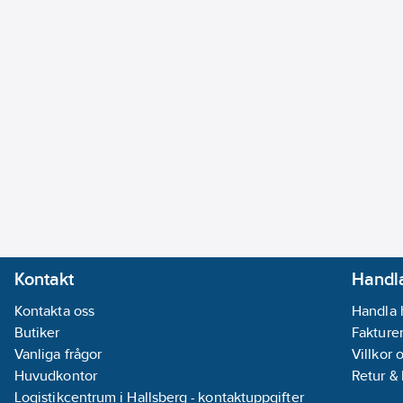
Kontakt
Handla
Kontakta oss
Handla 
Butiker
Fakturer
Vanliga frågor
Villkor 
Huvudkontor
Retur &
Logistikcentrum i Hallsberg - kontaktuppgifter