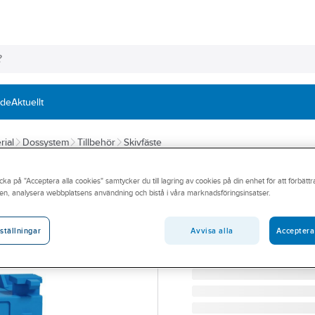
nde
Aktuellt
rial
Dossystem
Tillbehör
Skivfäste
SCHNEIDER ELECTRIC
cka på "Acceptera alla cookies" samtycker du till lagring av cookies på din enhet för att förbätt
Skivfäste Multifi
en, analysera webbplatsens användning och bistå i våra marknadsföringsinsatser.
SKIVFÄSTE 25MM. 70. 9
Artikelnummer:
1420249E
Avvisa alla
Acceptera
ställningar
Lev. artikelnr:
IMT80299