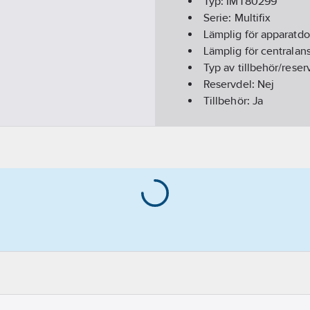
Typ:
IMT80299
Serie:
Multifix
Lämplig för apparatd
Lämplig för centralan
Typ av tillbehör/reser
Reservdel:
Nej
Tillbehör:
Ja
REACH Datum:
2025-
REACH Informationspl