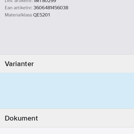
Lev. artikelnr:
IMT80299
Ean artikelnr:
3606481456038
Materialklass
QE5201
Varianter
Dokument