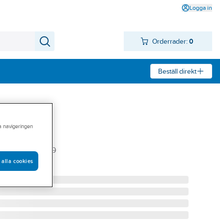
Logga in
Orderrader:
0
Beställ direkt
ra navigeringen
x
5. 120 IMT80299
 alla cookies