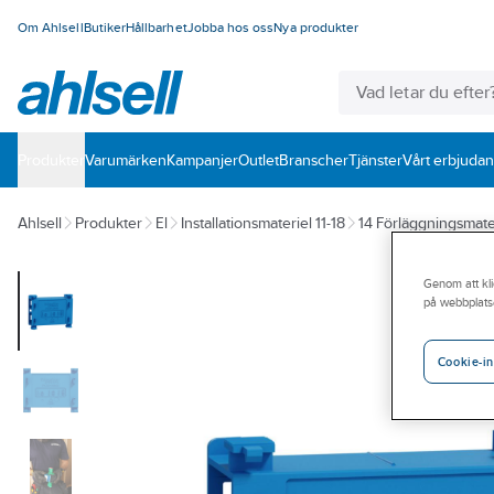
Om Ahlsell
Butiker
Hållbarhet
Jobba hos oss
Nya produkter
Produkter
Varumärken
Kampanjer
Outlet
Branscher
Tjänster
Vårt erbjuda
Ahlsell
Produkter
El
Installationsmateriel 11-18
14 Förläggningsmate
Genom att kli
på webbplats
Cookie-in