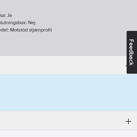
osa:
Ja
slutningsbox:
Nej
vdel:
Motstöd stjärnprofil
Feedback
07-18
ikt:
Nej