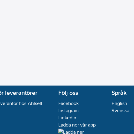
ör leverantörer
Följ oss
Språk
verantör hos Ahlsell
Facebook
English
Instagram
Svenska
LinkedIn
Ladda ner vår app