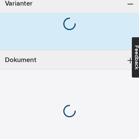
Varianter
Lock för
skruvmontering
Form:
Rund
Bredd:
0
mm
Längd:
0
Feedba
mm
Diameter:
Dokument
110
mm
Djup:
5
mm
Med
kabelutgång:
Nej
Färg:
Vit
Med skruvar:
Ja
Material:
Plast
Halogenfri: