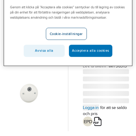
Outlet
Genom att klicka på "Acceptera alla cookies" samtycker du till lagring av cookies
på din enhet för att förbättra navigeringen på webbplatsen, analysera
SCHNEIDER ELECTRIC
Branscher
webbplatsens användning och bistå i våra marknadsföringsinsatser.
Armaturlock
Tjänster
med
Cookie-inställningar
dragavlastning
Vårt erbjudande
Thorsman
Bli kund
Avvisa alla
Acceptera alla cookies
TÄCKLOCK TED-DT
Aktuellt
Artikelnummer:
1424790
Lev. artikelnr:
IMT36313
Logga in
för att se saldo
och pris