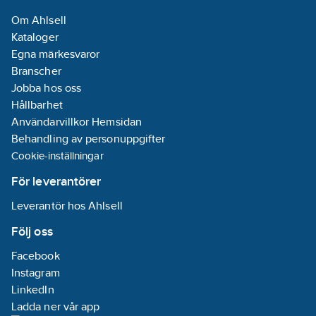
07-18
Om Ahlsell
REACH -
Kataloger
Innehåller
Egna märkesvaror
kandidatämnen:
Branscher
2-(2H-
Jobba hos oss
benzotriazol-2-
Hållbarhet
yl)-4-(1,1,3,3-
Användarvillkor Hemsidan
tetramethylbutyl)phenol
Behandling av personuppgifter
(UV-329)
Cookie-inställningar
GWP-tot (A1-
A3):
0,1934
För leverantörer
kgCO2e/ST
Leverantör hos Ahlsell
REACH
Informationsplikt:
Följ oss
Ja
Facebook
Instagram
LinkedIn
Ladda ner vår app