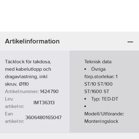
Artikelinformation
Täcklock för takdosa,
Teknisk data
med kabelutlopp och
Övriga
dragavlastning, inkl
förp.storlekar:
1
skruv, Ø110
ST/10 ST/100
Artikelnummer:
1424790
ST/1600 ST
Lev.
Typ:
TED-DT
IMT36313
artikelnr:
Ean
Modell/Utförande:
3606480165047
artikelnr:
Monteringslock
Materialklass
QE5000
Typ av
fastsättning: