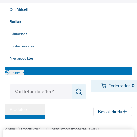
Om Ahlsell
Butiker
Hållbarhet
Jobba hos oss
Nya produkter
Logga in
Orderrader:
0
Produkter
Beställ direkt
Varumärken
Ahlsell
Produkter
El
Installationsmateriel 11-18
Kampanjer
14 Förläggningsmaterial
Dossystem
Tillbehör
Övriga tillbehör