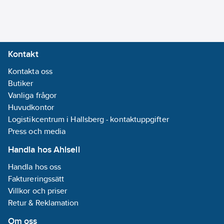
Ja
För
dosor/kapsling
bredd:
0
mm
Kontakt
För
Kontakta oss
dosor/kapsling
Butiker
diameter:
83-94
Vanliga frågor
mm
Huvudkontor
För
Logistikcentrum i Hallsberg - kontaktuppgifter
dosor/kapsling
Press och media
längd:
0
mm
Plomberbar:
Handla hos Ahlsell
Nej
Handla hos oss
Serie:
Faktureringssätt
Multifix TED &
Villkor och priser
BP
Retur & Reklamation
REACH
Datum:
2025-
Om oss