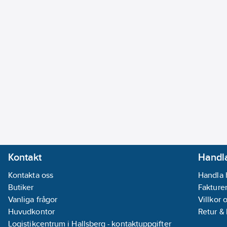
Kontakt
Handla
Kontakta oss
Handla 
Butiker
Fakturer
Vanliga frågor
Villkor 
Huvudkontor
Retur &
Logistikcentrum i Hallsberg - kontaktuppgifter