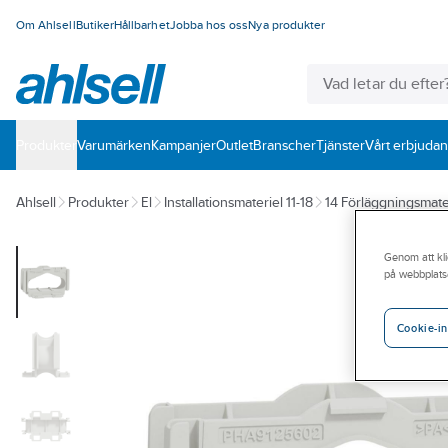
Om Ahlsell
Butiker
Hållbarhet
Jobba hos oss
Nya produkter
Produkter
Varumärken
Kampanjer
Outlet
Branscher
Tjänster
Vårt erbjuda
Ahlsell
Produkter
El
Installationsmateriel 11-18
14 Förläggningsmate
Genom att kli
på webbplats
Cookie-in