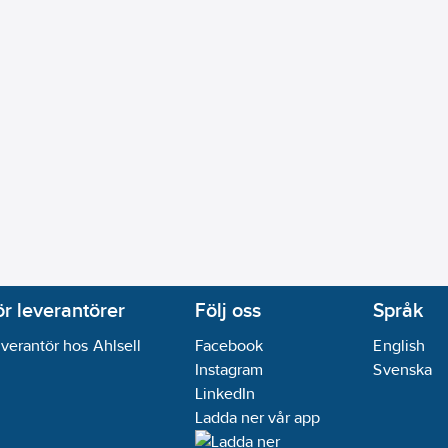
ör leverantörer
Följ oss
Språk
verantör hos Ahlsell
Facebook
English
Instagram
Svenska
LinkedIn
Ladda ner vår app