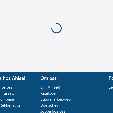
 hos Ahlsell
Om oss
F
hos oss
Om Ahlsell
Le
ingssätt
Kataloger
och priser
Egna märkesvaror
 Reklamation
Branscher
Jobba hos oss