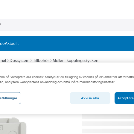
nde
Aktuellt
rial
Dossystem
Tillbehör
Mellan- kopplingsstycken
ELKO
cka på "Acceptera alla cookies" samtycker du till lagring av cookies på din enhet för att förbätt
Mellanstycke 
en, analysera webbplatsens användning och bistå i våra marknadsföringsinsatser.
MELLANSTYCKE 90MM 
Artikelnummer:
1420393
Avvisa alla
Acceptera
ställningar
Lev. artikelnr:
EKO07432