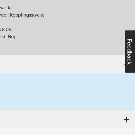
osa:
Ja
vdel:
Kopplingsstycke
08-09
ikt:
Nej
Feedback