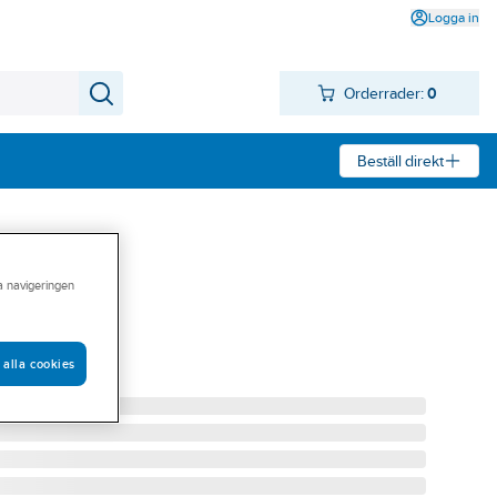
Logga in
Orderrader:
0
Beställ direkt
ra navigeringen
90mm
EKO07432
 alla cookies