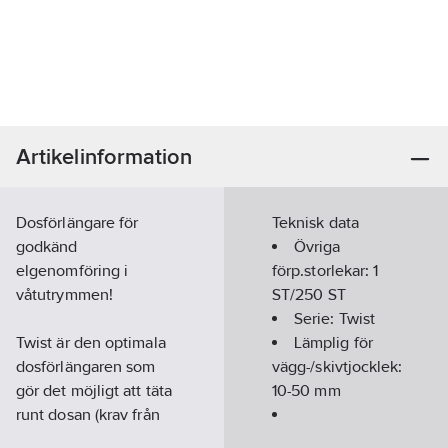
Artikelinformation
Dosförlängare för
Teknisk data
godkänd
Övriga
elgenomföring i
förp.storlekar:
1
våtutrymmen!
ST/250 ST
Serie:
Twist
Twist är den optimala
Lämplig för
dosförlängaren som
vägg-/skivtjocklek:
gör det möjligt att täta
10-50
mm
runt dosan (krav från
GVK i våtzon 1) och på
Modell/Utförande: