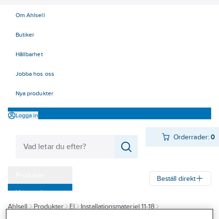
Om Ahlsell
Butiker
Hållbarhet
Jobba hos oss
Nya produkter
Logga in
Orderrader:
0
Produkter
Beställ direkt
Varumärken
Ahlsell
Produkter
El
Installationsmateriel 11-18
Kampanjer
14 Förläggningsmaterial
Dossystem
Tillbehör