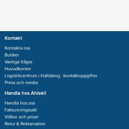
Twist liknar produkter
Monteringsmetod:
som dosförlängare,
Infällt montage
påbyggnadsring,
Innerdjup:
distansring,
49
mm
förhöjningsring och
Material:
Kontakt
teleskopsring.
Plast
Kontakta oss
Halogenfri:
Egenskaper: Tillverkad
Butiker
Ja
i återvunnen plast,
Vanliga frågor
Apparatens
halogenfri polypropen
Huvudkontor
fastsättning:
(PP), UV beständig,
Logistikcentrum i Hallsberg - kontaktuppgifter
Skruvning
avsedd för utomhus-
Press och media
Med skruvar:
och inomhusbruk.
Nej
Handla hos Ahlsell
Kompatibel med
Handla hos oss
Multifix (1420183) 12-
Kopplingsbar:
Faktureringssätt
27mm, FLEXI
Nej
Villkor och priser
(1420773) 9-24mm,
För antal
Retur & Reklamation
apparatinsatser: