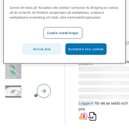
Outlet
Förhöjning- påbyggnadsringar
Genom att klicka på "Acceptera alla cookies" samtycker du till lagring av cookies
på din enhet för att förbättra navigeringen på webbplatsen, analysera
Branscher
webbplatsens användning och bistå i våra marknadsföringsinsatser.
ELEKTROSKUTT
Tjänster
Dosförlängare
Cookie-inställningar
Twist
Vårt erbjudande
DOSFÖRLÄNGARE TWIS
Aktuellt
TWIST
Avvisa alla
Acceptera alla cookies
Artikelnummer:
1427070
Lev.
Dosförlängare Twis
artikelnr:
Logga in
för att se saldo och
pris