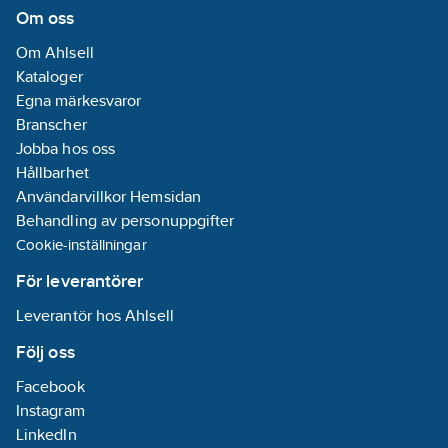
E-nummer: 1427070
1
Om oss
Artikelnummer:
1427070
Utrustad
Om Ahlsell
Lev.
med roterande
Dosförlängare Twist
Kataloger
artikelnr:
ring:
Ja
Egna märkesvaror
Ean
Antal ej
07350134540150
Branscher
artikelnr:
justerbara
Jobba hos oss
Materialklass
QE2560
apparatinfästningar:
Hållbarhet
1
Användarvillkor Hemsidan
REACH
Behandling av personuppgifter
Datum:
2021-
Cookie-inställningar
09-15
REACH
För leverantörer
Informationsplikt:
Leverantör hos Ahlsell
Nej
Följ oss
Facebook
Instagram
LinkedIn