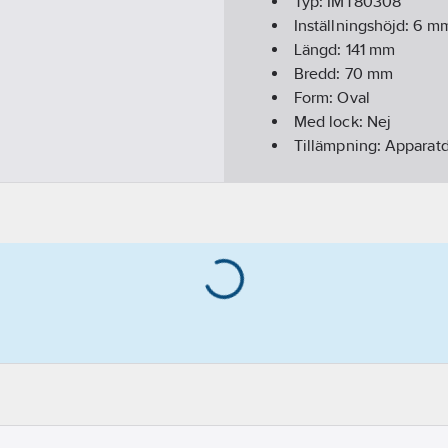
Typ:
IMT80308
Inställningshöjd:
6
m
Längd:
141
mm
Bredd:
70
mm
Form:
Oval
Med lock:
Nej
Tillämpning:
Apparatd
Monteringsmetod:
In
Utvidgningsring:
Ja
Serie:
Multifix
REACH Datum:
2025-
REACH Informationspl