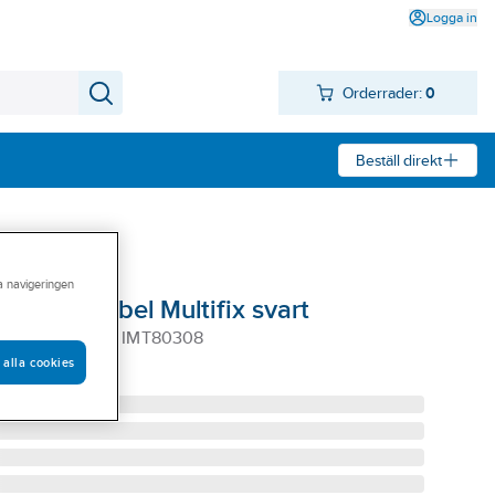
Logga in
Orderrader:
0
Beställ direkt
ra navigeringen
6mm dubbel Multifix svart
BELDOSA 6MM IMT80308
 alla cookies