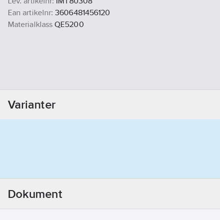
Lev. artikelnr:
IMT80308
Ean artikelnr:
3606481456120
Materialklass
QE5200
Varianter
Dokument