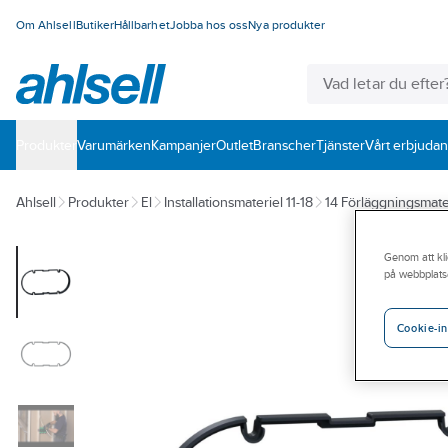
Om Ahlsell
Butiker
Hållbarhet
Jobba hos oss
Nya produkter
Produkter
Varumärken
Kampanjer
Outlet
Branscher
Tjänster
Vårt erbjuda
Ahlsell
Produkter
El
Installationsmateriel 11-18
14 Förläggningsmate
Genom att kli
på webbplats
Cookie-in