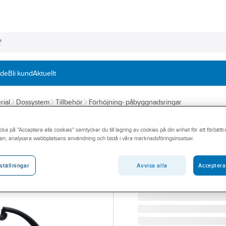
nde
Bli kund
Aktuellt
rial
Dossystem
Tillbehör
Förhöjning- påbyggnadsringar
SCHNEIDER ELECTRIC
cka på "Acceptera alla cookies" samtycker du till lagring av cookies på din enhet för att förbätt
Påbyggnadsring 
en, analysera webbplatsens användning och bistå i våra marknadsföringsinsatser.
PÅBYGGNADSRING DUB
Artikelnummer:
1420288
Avvisa alla
Acceptera
ställningar
Lev. artikelnr:
IMT80308