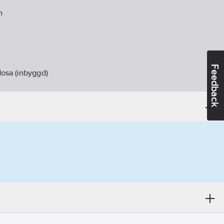
m
Feedback
osa (inbyggd)
fällt montage
07-18
ikt:
Nej