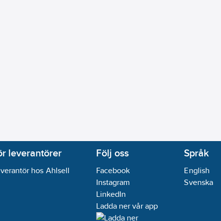
ör leverantörer
Följ oss
Språk
verantör hos Ahlsell
Facebook
English
Instagram
Svenska
LinkedIn
Ladda ner vår app