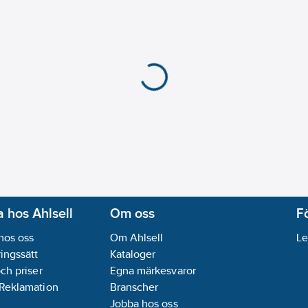
 hos Ahlsell
Om oss
F
hos oss
Om Ahlsell
Le
ingssätt
Kataloger
och priser
Egna märkesvaror
 Reklamation
Branscher
Jobba hos oss