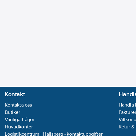
Kontakt
Handla
Kontakta oss
Handla 
Butiker
Fakturer
Vanliga frågor
Villkor 
Huvudkontor
Retur &
Logistikcentrum i Hallsberg - kontaktuppgifter