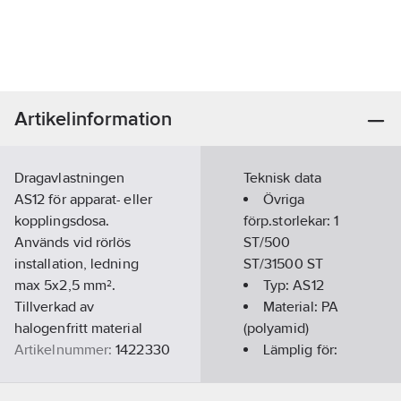
Artikelinformation
Dragavlastningen
Teknisk data
AS12 för apparat- eller
Övriga
kopplingsdosa.
förp.storlekar:
1
Används vid rörlös
ST/500
installation, ledning
ST/31500 ST
max 5x2,5 mm².
Typ:
AS12
Tillverkad av
Material:
PA
halogenfritt material
(polyamid)
Artikelnummer:
1422330
Lämplig för:
Lev.
Övrigt
2TKA130005G1
artikelnr:
GWP-tot (A1-