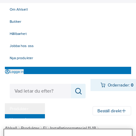
Om Ahlsell
Butiker
Hållbarhet
Jobba hos oss
Nya produkter
Logga in
Orderrader:
0
Produkter
Beställ direkt
Varumärken
Ahlsell
Produkter
El
Installationsmateriel 11-18
Kampanjer
14 Förläggningsmaterial
Dossystem
Tillbehör
Dragavlastning