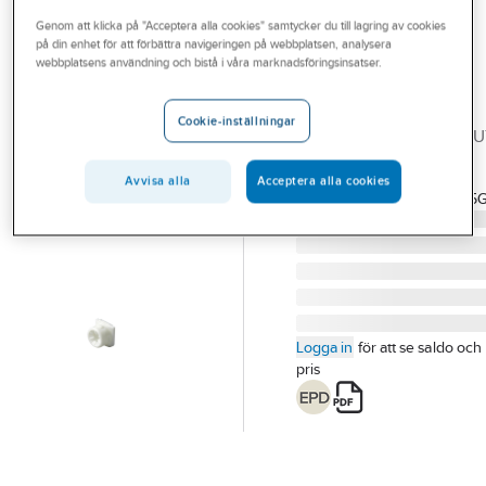
Outlet
Genom att klicka på "Acceptera alla cookies" samtycker du till lagring av cookies
på din enhet för att förbättra navigeringen på webbplatsen, analysera
ABB
Branscher
webbplatsens användning och bistå i våra marknadsföringsinsatser.
Dragavlastning
Tjänster
AS12 ABB Ideal
Cookie-inställningar
DRAGAVLASTNINGSSTU
Vårt erbjudande
AS12 AS12
Bli kund
Avvisa alla
Acceptera alla cookies
Artikelnummer:
1422330
Lev. artikelnr:
2TKA130005G
Aktuellt
Logga in
för att se saldo och
pris