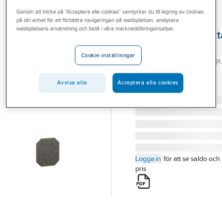
Outlet
Genom att klicka på "Acceptera alla cookies" samtycker du till lagring av cookies
på din enhet för att förbättra navigeringen på webbplatsen, analysera
SCHNEIDER ELECTRIC
Branscher
webbplatsens användning och bistå i våra marknadsföringsinsatser.
Brandskyddsplatt
Tjänster
apparatdosa
Cookie-inställningar
BRANDISOL.PLATTA TIP-
Vårt erbjudande
A
Aktuellt
Avvisa alla
Acceptera alla cookies
Artikelnummer:
1424408
Lev. artikelnr:
IMT36272
Logga in
för att se saldo och
pris