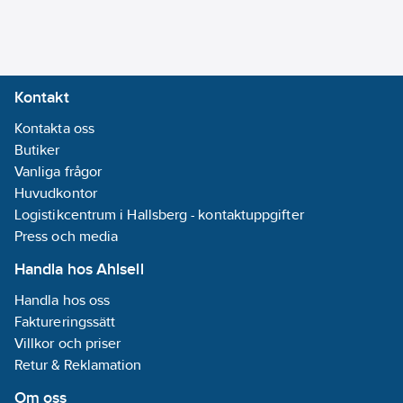
Övrigt
Halogenfri:
Nej
För
Kontakt
dosor/kapsling
Kontakta oss
bredd:
0
mm
Butiker
För
Vanliga frågor
dosor/kapsling
Huvudkontor
diameter:
73
Logistikcentrum i Hallsberg - kontaktuppgifter
mm
Press och media
För
dosor/kapsling
Handla hos Ahlsell
längd:
0
mm
Handla hos oss
Plomberbar:
Faktureringssätt
Nej
Villkor och priser
Serie:
Retur & Reklamation
Multifix TED &
BP
Om oss