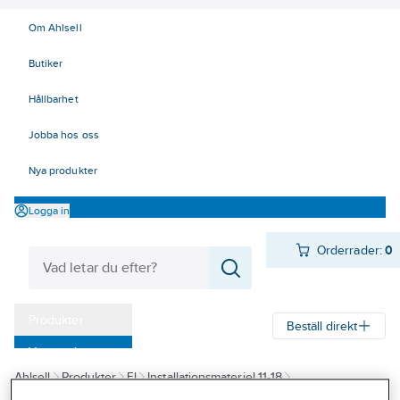
Om Ahlsell
Butiker
Hållbarhet
Jobba hos oss
Nya produkter
Logga in
Orderrader:
0
Produkter
Beställ direkt
Varumärken
Ahlsell
Produkter
El
Installationsmateriel 11-18
Kampanjer
14 Förläggningsmaterial
Dossystem
Tillbehör
Branskyddsplatta