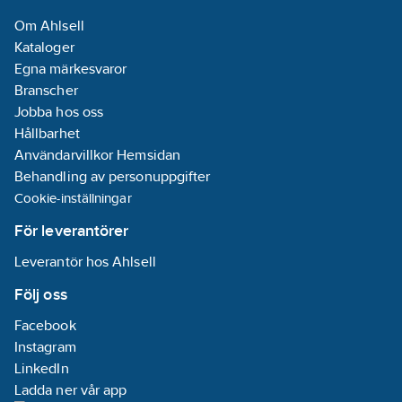
Om Ahlsell
Specialtillämpning:
Kataloger
Brandskydd
Egna märkesvaror
REACH
Branscher
Datum:
2025-
Jobba hos oss
07-18
Hållbarhet
REACH -
Användarvillkor Hemsidan
Innehåller
Behandling av personuppgifter
kandidatämnen:
Cookie-inställningar
2-(2H-
benzotriazol-2-
För leverantörer
yl)-4-(1,1,3,3-
Leverantör hos Ahlsell
tetramethylbutyl)phenol
(UV-329)
Följ oss
REACH
Facebook
Informationsplikt:
Instagram
Ja
LinkedIn
Ladda ner vår app