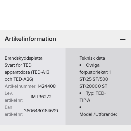
Artikelinformation
Brandskyddsplatta
Teknisk data
Svart för TED
Övriga
apparatdosa (TED-A13
förp.storlekar:
1
och TED-A26)
ST/25 ST/500
Artikelnummer:
1424408
ST/20000 ST
Lev.
Typ:
TED-
IMT36272
artikelnr:
TIP-A
Ean
3606480164699
artikelnr:
Modell/Utförande:
Materialklass
QE5000
Övrigt
Typ av