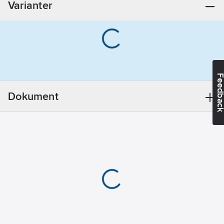
Varianter
fastsättning:
Övrigt
Form:
Kvadrat
Bredd:
49
mm
Feedba
Längd:
58
mm
Dokument
Diameter:
0
mm
Djup:
2.5
mm
Med
kabelutgång:
Nej
Färg:
Svart
Med skruvar:
Nej
Material: