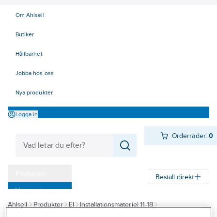
Om Ahlsell
Butiker
Hållbarhet
Jobba hos oss
Nya produkter
Logga in
Orderrader:
0
Produkter
Beställ direkt
Varumärken
Ahlsell
Produkter
El
Installationsmateriel 11-18
Kampanjer
14 Förläggningsmaterial
Dossystem
Doslock för infällnadsdosor