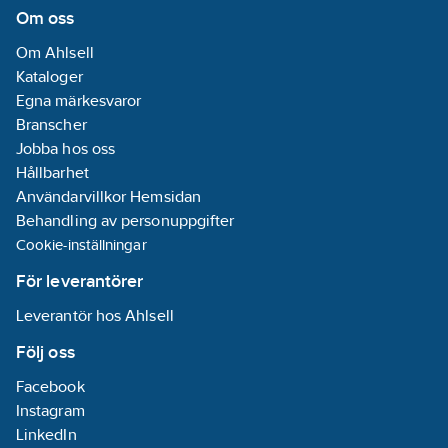
Termoplast
Om oss
REACH
Om Ahlsell
Informationsplikt:
Kataloger
Nej
Egna märkesvaror
Branscher
Anslutningsteknik:
Jobba hos oss
Utan klämma
Hållbarhet
Lämplig för
Användarvillkor Hemsidan
kapslingsklass
Behandling av personuppgifter
(IP):
IP44
Cookie-inställningar
Klämmor:
Ingen
För leverantörer
Leverantör hos Ahlsell
Monteringsmetod:
Infällt montage
Följ oss
Facebook
Instagram
LinkedIn