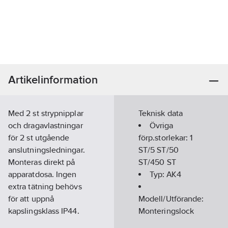
Artikelinformation
Med 2 st strypnipplar
Teknisk data
och dragavlastningar
Övriga
för 2 st utgående
förp.storlekar:
1
anslutningsledningar.
ST/5 ST/50
Monteras direkt på
ST/450 ST
apparatdosa. Ingen
Typ:
AK4
extra tätning behövs
för att uppnå
Modell/Utförande:
kapslingsklass IP44.
Monteringslock
Artikelnummer:
1437740
Typ av