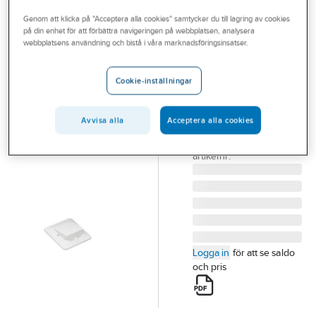
Outlet
Doslock Apparatdosor
Genom att klicka på "Acceptera alla cookies" samtycker du till lagring av cookies
på din enhet för att förbättra navigeringen på webbplatsen, analysera
Branscher
webbplatsens användning och bistå i våra marknadsföringsinsatser.
ABB
Tjänster
Anslutningslock
Cookie-inställningar
ABB
Vårt erbjudande
ANSLUTNINGSLOCK
Bli kund
IP 44 AK4
Avvisa alla
Acceptera alla cookies
Artikelnummer:
1437740
Aktuellt
Lev.
2TKA150003G1
artikelnr:
Logga in
för att se saldo
och pris