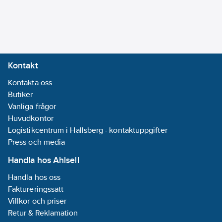
Ja
För
dosor/kapsling
diameter:
71
mm
Kontakt
Plomberbar:
Kontakta oss
Nej
Butiker
REACH
Vanliga frågor
Datum:
2021-
Huvudkontor
04-30
Logistikcentrum i Hallsberg - kontaktuppgifter
Enhetens
Press och media
djup:
27
mm
Enhetens
Handla hos Ahlsell
höjd:
85
mm
Handla hos oss
Enhetens
Faktureringssätt
bredd:
85
mm
Villkor och priser
Retur & Reklamation
Materialkvalitet: