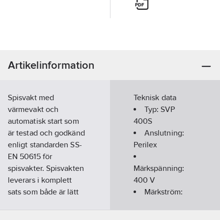
Artikelinformation
Spisvakt med
Teknisk data
värmevakt och
Typ:
SVP
automatisk start som
400S
är testad och godkänd
Anslutning:
enligt standarden SS-
Perilex
EN 50615 för
spisvakter. Spisvakten
Märkspänning:
leverars i komplett
400
V
sats som både är lätt
Märkström:
att installera och lätt
16
A
att använda. När