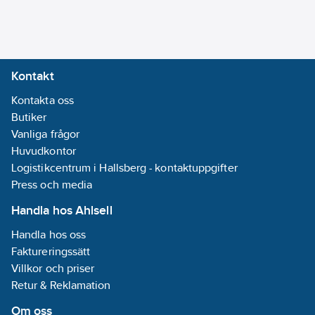
skyddar mot brand
Bredd:
255
genom överhettning.
mm
Artikelnummer:
1330444
Djup:
90
Lev. artikelnr:
420058
mm
Kontakt
Ean
Höjd:
105
7394438200587
artikelnr:
Kontakta oss
mm
Materialklass
Butiker
QI4700
Serie:
SV-
Vanliga frågor
serien
Huvudkontor
Logistikcentrum i Hallsberg - kontaktuppgifter
Kapslingsklass
Press och media
(IP):
IP20
Med sensor:
Handla hos Ahlsell
Ja
Handla hos oss
Faktureringssätt
Villkor och priser
Retur & Reklamation
Om oss