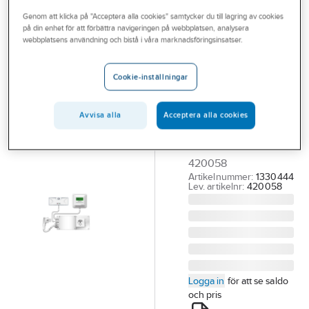
Outlet
Genom att klicka på "Acceptera alla cookies" samtycker du till lagring av cookies
på din enhet för att förbättra navigeringen på webbplatsen, analysera
NORWESCO
Branscher
webbplatsens användning och bistå i våra marknadsföringsinsatser.
Spisvakt med
Tjänster
värmvakt och
Cookie-inställningar
autostart och
Vårt erbjudande
perlixuttag,
Bli kund
Avvisa alla
Acceptera alla cookies
SVP S
Aktuellt
SPISVAKT SVP 400S
420058
Artikelnummer:
1330444
Lev. artikelnr:
420058
Logga in
för att se saldo
och pris