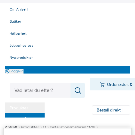
Om Ahlsell
Butiker
Hållbarhet
Jobba hos oss
Nya produkter
Logga in
Orderrader:
0
Produkter
Beställ direkt
Varumärken
Ahlsell
Produkter
El
Installationsmateriel 11-18
Kampanjer
13 Rörelse, tid, ljusstyrning
Spisvakter
Spisvakter