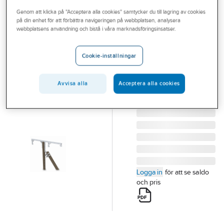
Outlet
Genom att klicka på "Acceptera alla cookies" samtycker du till lagring av cookies
på din enhet för att förbättra navigeringen på webbplatsen, analysera
ENSTO
Branscher
webbplatsens användning och bistå i våra marknadsföringsinsatser.
Vinkelregel
Tjänster
EN2027/S
Cookie-inställningar
VINKELREGEL
Vårt erbjudande
EN2027/S LED FÄSTE
Aktuellt
Avvisa alla
Acceptera alla cookies
SH696.3
Artikelnummer:
0600057
Lev. artikelnr:
SH696.3
Logga in
för att se saldo
och pris