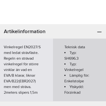
Artikelinformation
Vinkelregel EN2027/S
Teknisk data
med ledat strävfäste.
Typ:
Regeln en strävad
SH696.3
vinkelregel för större
Typ:
vinklar än vad en
Vinkelregel
EVA/B klarar, liknar
Lämplig för:
EVA/B22(EBR2027)
Enkelstolpe
men med sträva.
Ytskydd:
2meters slipers 1,5m
Förzinkad
ner i stolphålet alt. 2
Material:
tryckstag används för
Stål