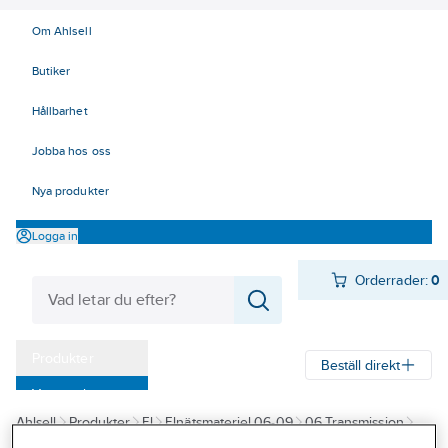
Om Ahlsell
Butiker
Hållbarhet
Jobba hos oss
Nya produkter
Logga in
Orderrader:
0
Produkter
Beställ direkt
Varumärken
Ahlsell
Produkter
El
Elnätsmateriel 06-09
06 Transmission
Kampanjer
Reglar