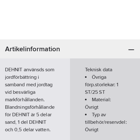
Artikelinformation
DEHNIT använsds som
Teknisk data
jordförbättring i
Övriga
samband med jordtag
förp.storlekar:
1
vid besvärliga
ST/25 ST
markförhållanden.
Material:
Blandningsförhållande
Övrigt
för DEHNIT är 5 delar
Typ av
sand, 1 del DEHNIT
tillbehör/reservdel:
och 0,5 delar vatten.
Övrigt
För ca. 1m³ färdig
Tillbehör:
Ja