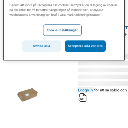
Outlet
Genom att klicka på "Acceptera alla cookies" samtycker du till lagring av cookies
Jordspett och tillbehör
Tillbehör
Jordförbättringsmedel (EEC)
på din enhet för att förbättra navigeringen på webbplatsen, analysera
webbplatsens användning och bistå i våra marknadsföringsinsatser.
Branscher
DEHN
Tjänster
Jordförbättrings
Cookie-inställningar
JORDFÖRBÄTTRINGSME
Vårt erbjudande
25 KG DEHNIT 25 KG
Bli kund
Avvisa alla
Acceptera alla cookies
Artikelnummer:
0681819
Lev. artikelnr:
573000
Aktuellt
Logga in
för att se saldo och 