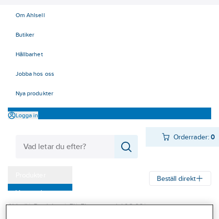
Om Ahlsell
Butiker
Hållbarhet
Jobba hos oss
Nya produkter
Logga in
Orderrader:
0
Produkter
Beställ direkt
Varumärken
Ahlsell
Produkter
El
Elnätsmateriel 06-09
Kampanjer
06 Åskskydd och potentialutjämning
Jordtag