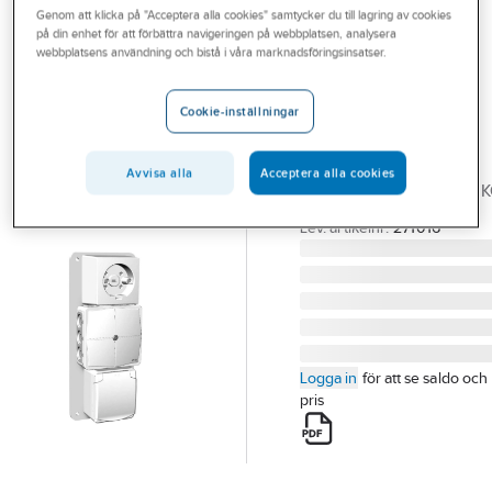
Genom att klicka på "Acceptera alla cookies" samtycker du till lagring av cookies
Outlet
på din enhet för att förbättra navigeringen på webbplatsen, analysera
NORWESCO
webbplatsens användning och bistå i våra marknadsföringsinsatser.
Branscher
Rotuttag för
Tjänster
häll/ugn
Cookie-inställningar
ROTUTTAG TILL
Vårt erbjudande
HÄLL/UGN KOMBI
Avvisa alla
Acceptera alla cookies
Bli kund
KOPPLINGDOSA+SCHU
Artikelnummer:
2404065
Aktuellt
Lev. artikelnr:
271016
Logga in
för att se saldo och
pris