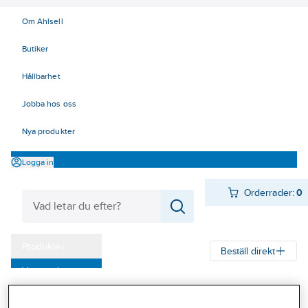
Om Ahlsell
Butiker
Hållbarhet
Jobba hos oss
Nya produkter
Logga in
Orderrader:
0
Produkter
Beställ direkt
Varumärken
Ahlsell
Produkter
El
Centraler och säkringar 20-24
Kampanjer
24 Tillfällig el, uttagsstolpar, byggcentraler
Perilexdon
Vägguttag