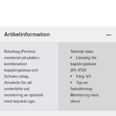
Artikelinformation
Rotuttag (Perilex)
Teknisk data
monterat på platta i
Lämplig för
kombination
kapslingsklass
kopplingsdosa och
(IP):
IP20
Schuko-uttag.
Färg:
Vit
Används för att
Typ av
underlätta vid
fastsättning:
montering av spishäll
Montering med
med separat ugn.
skruv
Artikelnummer:
2404065
Enhetens
Lev. artikelnr:
271016
höjd:
240
mm