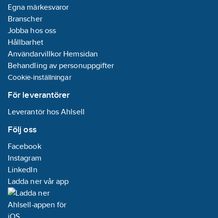
Egna märkesvaror
Felströmsskydd:
Branscher
Nej
Jobba hos oss
Hållbarhet
Frekvensområde:
Användarvillkor Hemsidan
50
Hz
Behandling av personuppgifter
Med
Cookie-inställningar
finsäkring:
Nej
För leverantörer
Petskyddad:
Nej
Leverantör hos Ahlsell
Transparent:
Följ oss
Nej
Facebook
Utskjutningsmekanism:
Instagram
Nej
LinkedIn
Ytskydd:
Ladda ner vår app
Övrigt
Textfält/Plats