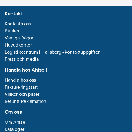
Monteringsmetod:
Kontakt
Utanpåliggande
montage
Kontakta oss
Butiker
Överspänningsskydd:
Vanliga frågor
Nej
Huvudkontor
Material:
Logistikcentrum i Hallsberg - kontaktuppgifter
Plast
Press och media
Handla hos Ahlsell
Materialkvalitet:
Termoplast
Handla hos oss
Med
Faktureringssätt
orienteringsbelysning:
Villkor och priser
Nej
Retur & Reklamation
Halogenfri:
Om oss
Ja
Märkström:
Om Ahlsell
16
A
Kataloger