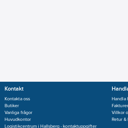
Lev. artikelnr:
929002306208
Ean artikelnr:
8720169168978
Ersätter artikelnr:
8291383
Materialklass
QV1511
Kontakt
Handla
Kontakta oss
Handla 
Butiker
Fakturer
Vanliga frågor
Villkor 
Huvudkontor
Retur &
Logistikcentrum i Hallsberg - kontaktuppgifter