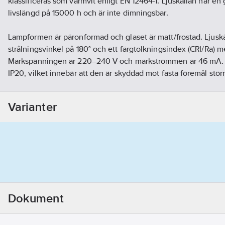
klassificeras som varmvit enligt EN 12464-1. Ljuskällan har en
livslängd på 15000 h och är inte dimningsbar.
Lampformen är päronformad och glaset är matt/frostad. Ljuskä
strålningsvinkel på 180° och ett färgtolkningsindex (CRI/Ra) m
Märkspänningen är 220–240 V och märkströmmen är 46 mA. K
IP20, vilket innebär att den är skyddad mot fasta föremål stö
mot vatten.
Varianter
Ljuskällan är klassificerad enligt fotobiologisk säkerhet EN 62
innebär att den har låg risk. Färgbeständigheten är SDCM6 e
Den är inte kompatibel med dimningstekniker som Bluetooth, 
bakkant eller framkant.
Ljuskällan innehåller bly enligt REACH och har informations
14. Distorsionen (THD) är 1.15 %. Längden är 108 mm och dia
på huset/kapslingen/stommen är vit. Energieffektivitetsklass
Dokument
F och den viktade energiförbrukningen under 1000 timmar är
Artikelnummer:
8299002