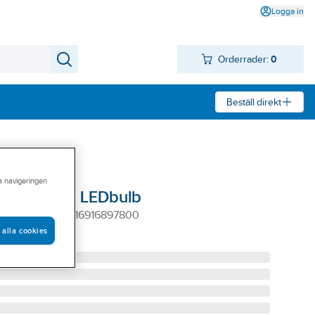
Logga in
Orderrader:
0
Beställ direkt
ra navigeringen
a CorePro LEDbulb
27 2700K 872016916897800
 alla cookies
08