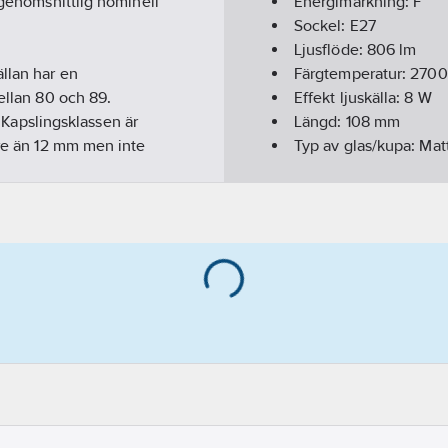
 genomsnittlig nominell
Energimärkning:
F
Sockel:
E27
Ljusflöde:
806
lm
llan har en
Färgtemperatur:
2700
ellan 80 och 89.
Effekt ljuskälla:
8
W
apslingsklassen är
Längd:
108
mm
rre än 12 mm men inte
Typ av glas/kupa:
Mat
Färg:
Vit
Märkspänning:
220-2
471 som RG1, vilket
Strålningsvinkel:
180
°
nligt McAdam ellipse.
Lampform:
Päronform
WiFi, touch, Zigbee,
Dimningsbar:
Nej
Genomsnittlig nominel
Färg hus/kapsling/s
plikt med datum 2023-06-
Diameter:
60
mm
metern är 60 mm. Färgen
Nominellt ljusflöde (I
en enligt EU 2019/2015 är
Spänningstyp:
AC
 8 kWh.
Färgtolkningsindex (C
Ljusfärg (EN 12464-1):