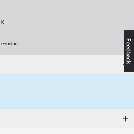
K
Feedback
t/Frostad
40
V
l livslängd:
15000
h
tomme:
Vit
EC 62612):
806
lm
RI/Ra):
80-89
Varmvit < 3300 K