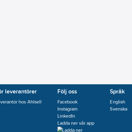
20
%
ej
t (EN 62471):
RG0
Adam ellipse):
SDCM6
ype
lm/W
ykler:
50000
ning under 1000 timmar:
8
kWh
zon Alexa:
Nej
ör leverantörer
Följ oss
Språk
e HomeKit:
Nej
verantör hos Ahlsell
Facebook
English
le Assistant:
Nej
Instagram
Svenska
ej
LinkedIn
ej
Ladda ner vår app
ej