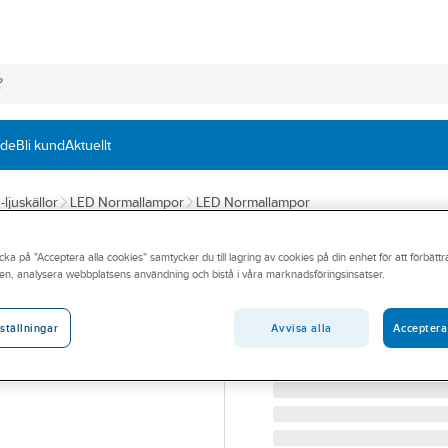
nde
Bli kund
Aktuellt
ljuskällor
LED Normallampor
LED Normallampor
PHILIPS
cka på "Acceptera alla cookies" samtycker du till lagring av cookies på din enhet för att förbätt
LED Normallamp
en, analysera webbplatsens användning och bistå i våra marknadsföringsinsatser.
A60 COREPRO 8(60W) E
Artikelnummer:
8299002
Avvisa alla
Acceptera
ställningar
Lev. artikelnr:
9290023062