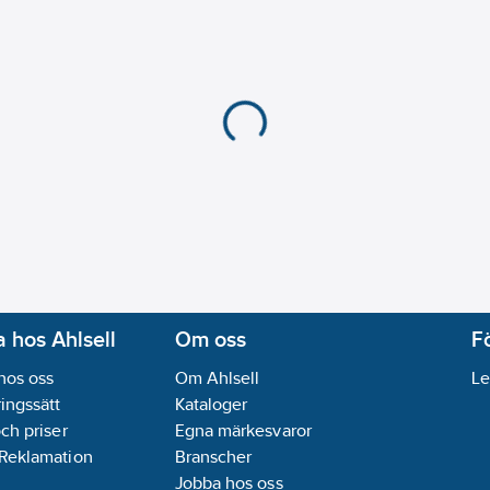
Kapslingsklass (IP):
IP
Distorsion (THD):
115
Effektfaktor:
0.54
Fjärrstyrning möjlig:
N
Fotobiologisk säkerhe
Färgbeständighet (Mc
Glödtrådslampa:
Nej
Lampbeteckning:
A-t
Lampeffektivitet:
100
Med fjärrstyrning:
Nej
Min. antal tändningsc
Viktad energiförbruk
Kompatibel med Ama
 hos Ahlsell
Om oss
F
Kompatibel med Appl
hos oss
Om Ahlsell
Le
Kompatibel med Goog
ingssätt
Kataloger
Med stöd för IFTTT:
N
och priser
Egna märkesvaror
Med rörelsesensor:
N
 Reklamation
Branscher
Med skymningsrelä:
N
Jobba hos oss
Märkström:
46
mA