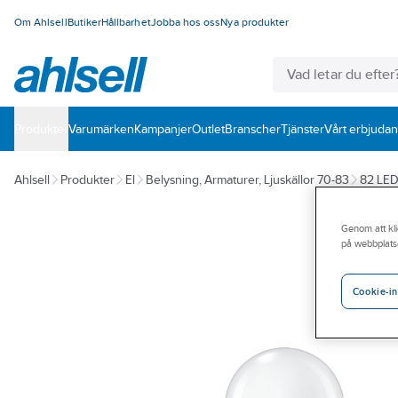
Om Ahlsell
Butiker
Hållbarhet
Jobba hos oss
Nya produkter
Produkter
Varumärken
Kampanjer
Outlet
Branscher
Tjänster
Vårt erbjuda
Ahlsell
Produkter
El
Belysning, Armaturer, Ljuskällor 70-83
82 LED-
Genom att kli
på webbplats
Cookie-in